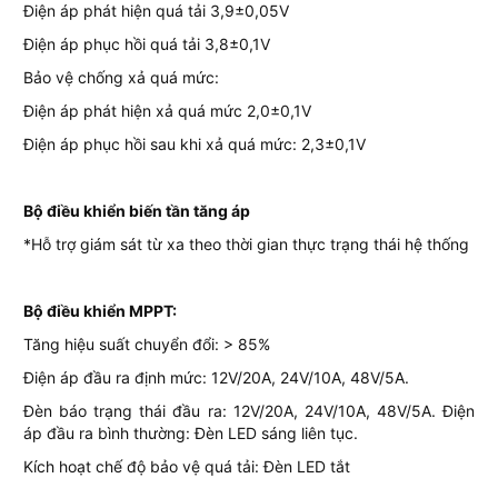
Điện áp phát hiện quá tải 3,9±0,05V
Điện áp phục hồi quá tải 3,8±0,1V
Bảo vệ chống xả quá mức:
Điện áp phát hiện xả quá mức 2,0±0,1V
Điện áp phục hồi sau khi xả quá mức: 2,3±0,1V
B
ộ
đi
ề
u khi
ể
n bi
ế
n t
ầ
n tăng áp
*Hỗ trợ giám sát từ xa theo thời gian thực trạng thái hệ thống
Bộ điều khiển MPPT:
Tăng hiệu suất chuyển đổi: > 85%
Điện áp đầu ra định mức: 12V/20A, 24V/10A, 48V/5A.
Đèn báo trạng thái đầu ra: 12V/20A, 24V/10A, 48V/5A. Điện
áp đầu ra bình thường: Đèn LED sáng liên tục.
Kích hoạt chế độ bảo vệ quá tải: Đèn LED tắt