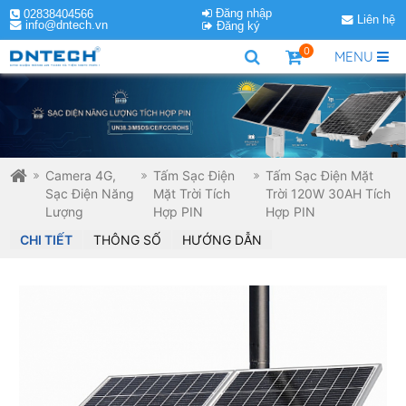
Đăng nhập
02838404566
Liên hệ
info@dntech.vn
Đăng ký
0
MENU
Camera 4G,
Tấm Sạc Điện
Tấm Sạc Điện Mặt
Sạc Điện Năng
Mặt Trời Tích
Trời 120W 30AH Tích
Lượng
Hợp PIN
Hợp PIN
CHI TIẾT
THÔNG SỐ
HƯỚNG DẪN