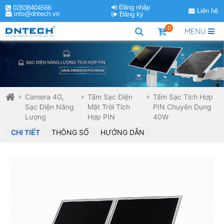
Đăng nhập
02838404566
Liên hệ
info@dntech.vn
Đăng ký
0
MENU
Camera 4G,
Tấm Sạc Điện
Tấm Sạc Tích Hợp
Sạc Điện Năng
Mặt Trời Tích
PIN Chuyên Dụng
Lượng
Hợp PIN
40W
CHI TIẾT
THÔNG SỐ
HƯỚNG DẪN