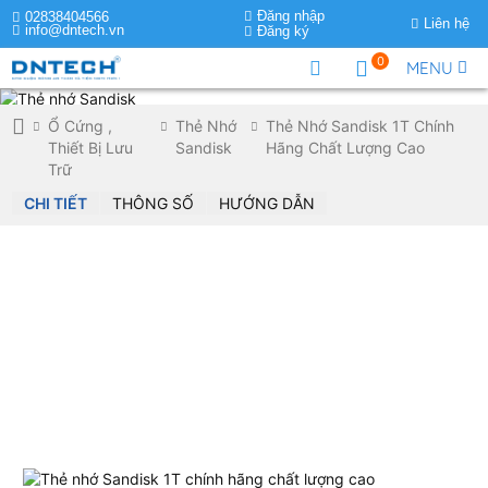
Đăng nhập
02838404566
Liên hệ
info@dntech.vn
Đăng ký
0
MENU
Ổ Cứng ,
Thẻ Nhớ
Thẻ Nhớ Sandisk 1T Chính
Thiết Bị Lưu
Sandisk
Hãng Chất Lượng Cao
Trữ
CHI TIẾT
THÔNG SỐ
HƯỚNG DẪN