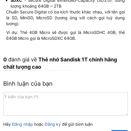
SDXC
- Secure Digital eXtended-Capacity (SD3.0): dung
lượng khoảng 64GB ~ 2TB
Chuẩn Secure Digital có ba kích thước khác nhau, với tên gọi
là SD, MiniSD, MicroSD (tương ứng với cách gọi tuỳ dung
lượng).
Ví dụ: Thẻ 4GB Micro sẽ được gọi là MicroSDHC 4GB, thẻ
64GB Micro gọi là MicroSDXC 64GB.
0
đánh giá về
Thẻ nhớ Sandisk 1T chính hãng
chất lượng cao
Bình luận của bạn
Hãy
Đăng nhập
hoặc
Đăng ký
để gửi bình luận