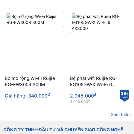
Bộ mở rộng Wi-Fi Ruijie
Bộ phát wifi Ruijie RG-
RG-EW300R 300M
EG105GW-X Wi-Fi 6
AX3000
39
đ
đ
%
Giá hãng: 340.000
2.945.000
Giảm
đ
4.900.000
Xem thêm
CÔNG TY TNHH ĐẦU TƯ VÀ CHUYỂN GIAO CÔNG NGHỆ