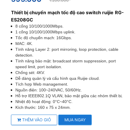
1.200.000
Thiết bị chuyển mạch tốc độ cao switch ruijie RG-
ES208GC
8 cổng 10/100/1000Mbps.
1 cổng 10/100/1000Mbps uplink.
Tốc độ chuyển mạch: 16Gbps.
MAC: 4K.
Tính năng Layer 2: port mirroring, loop protection, cable
detection.
Tính năng bảo mật: broadcast storm suppression, port
speed limit, port isolation.
Chống sét: 4KV.
Dễ dàng quản lý và cấu hình qua Ruijie cloud.
Tích hợp Web management.
Nguồn điện: 100~240VAC, 50/60Hz.
Hỗ trợ IEEE802.1Q VLAN, bảo mật giữa các nhóm thiết bị.
Nhiệt độ hoạt động: 0°C~40°C.
Kích thước: 160 x 75 x 24mm.
THÊM VÀO GIỎ
MUA NGAY