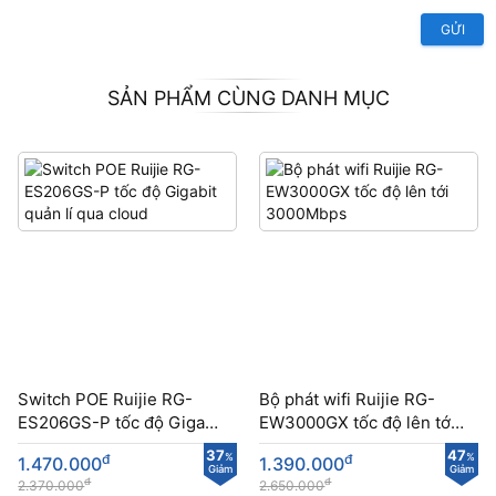
GỬI
SẢN PHẨM CÙNG DANH MỤC
Switch POE Ruijie RG-
Bộ phát wifi Ruijie RG-
ES206GS-P tốc độ Gigabit
EW3000GX tốc độ lên tới
quản lí qua cloud
3000Mbps
37
47
đ
%
đ
%
1.470.000
1.390.000
Giảm
Giảm
đ
đ
2.370.000
2.650.000