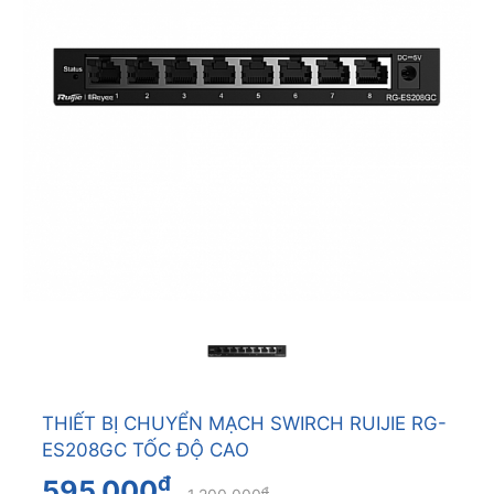
THIẾT BỊ CHUYỂN MẠCH SWIRCH RUIJIE RG-
ES208GC TỐC ĐỘ CAO
đ
595.000
đ