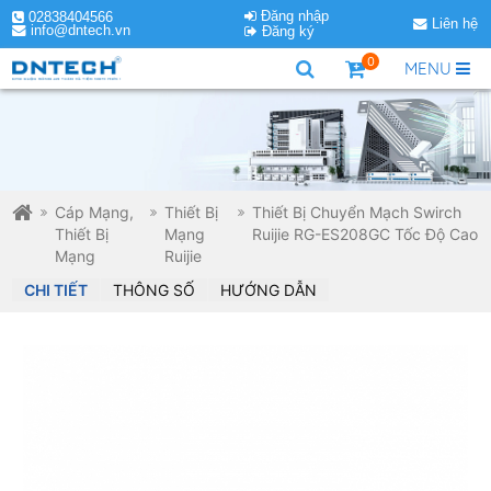
Đăng nhập
02838404566
Liên hệ
info@dntech.vn
Đăng ký
0
MENU
Cáp Mạng,
Thiết Bị
Thiết Bị Chuyển Mạch Swirch
Thiết Bị
Mạng
Ruijie RG-ES208GC Tốc Độ Cao
Mạng
Ruijie
CHI TIẾT
THÔNG SỐ
HƯỚNG DẪN