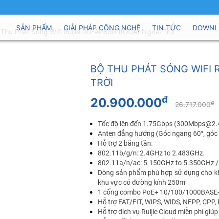
SẢN PHẨM
GIẢI PHÁP CÔNG NGHỆ
TIN TỨC
DOWNL
 Thu Phát Sóng Wifi Ruijie RG-AP630 (IODA) Ngoài Trời
BỘ THU PHÁT SÓNG WIFI R
TRỜI
đ
20.900.000
đ
26.717.000
Tốc độ lên đến 1.75Gbps (300Mbps@2
Anten đẳng hướng (Góc ngang 60°, góc 
Hỗ trợ 2 băng tần:
802.11b/g/n: 2.4GHz to 2.483GHz.
802.11a/n/ac: 5.150GHz to 5.350GHz 
Dòng sản phẩm phù hợp sử dụng cho khu
khu vực có đường kính 250m
1 cổng combo PoE+ 10/100/1000BASE-T
Hỗ trợ FAT/FIT, WIPS, WIDS, NFPP, CPP
Hỗ trợ dịch vụ Ruijie Cloud miễn phí giúp