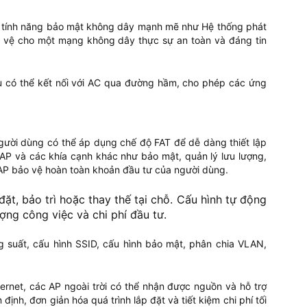
c tính năng bảo mật không dây mạnh mẽ như Hệ thống phát
 vệ cho một mạng không dây thực sự an toàn và đáng tin
u có thể kết nối với AC qua đường hầm, cho phép các ứng
người dùng có thể áp dụng chế độ FAT để dễ dàng thiết lập
AP và các khía cạnh khác như bảo mật, quản lý lưu lượng,
c AP bảo vệ hoàn toàn khoản đầu tư của người dùng.
đặt, bảo trì hoặc thay thế tại chỗ. Cấu hình tự động
ợng công việc và chi phí đầu tư.
 suất, cấu hình SSID, cấu hình bảo mật, phân chia VLAN,
rnet, các AP ngoài trời có thể nhận được nguồn và hỗ trợ
ịnh, đơn giản hóa quá trình lắp đặt và tiết kiệm chi phí tối