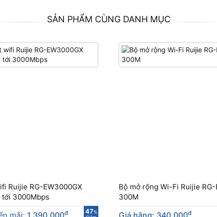
SẢN PHẨM CÙNG DANH MỤC
wifi Ruijie RG-EW3000GX
Bộ mở rộng Wi-Fi Ruijie R
n tới 3000Mbps
300M
47
đ
%
đ
ến mãi:
1.390.000
Giá hãng: 340.000