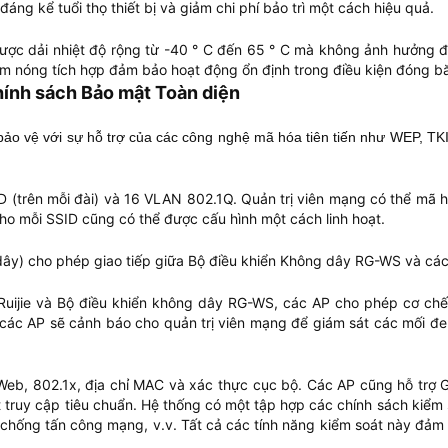
ng kể tuổi thọ thiết bị và giảm chi phí bảo trì một cách hiệu quả.
ược dải nhiệt độ rộng từ -40 ° C đến 65 ° C mà không ảnh hưởng đ
làm nóng tích hợp đảm bảo hoạt động ổn định trong điều kiện đóng b
ính sách Bảo mật Toàn diện
bảo vệ với sự hỗ trợ của các công nghệ mã hóa tiên tiến như WEP, TK
D (trên mỗi đài) và 16 VLAN 802.1Q. Quản trị viên mạng có thể mã
ho mỗi SSID cũng có thể được cấu hình một cách linh hoạt.
) cho phép giao tiếp giữa Bộ điều khiển Không dây RG-WS và các AP
uijie và Bộ điều khiển không dây RG-WS, các AP cho phép cơ chế 
các AP sẽ cảnh báo cho quản trị viên mạng để giám sát các mối đe
Web, 802.1x, địa chỉ MAC và xác thực cục bộ. Các AP cũng hỗ trợ
át truy cập tiêu chuẩn. Hệ thống có một tập hợp các chính sách kiểm
chống tấn công mạng, v.v. Tất cả các tính năng kiểm soát này đảm