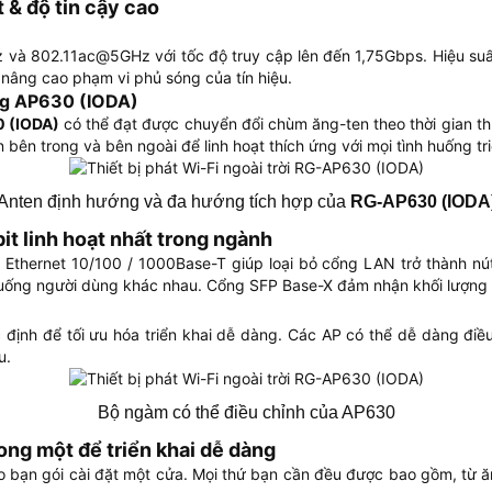
 & độ tin cậy cao
và 802.11ac@5GHz với tốc độ truy cập lên đến 1,75Gbps. Hiệu suất 
nâng cao phạm vi phủ sóng của tín hiệu.
óng AP630 (IODA)
 (IODA)
có thể đạt được chuyển đổi chùm ăng-ten theo thời gian thực
bên trong và bên ngoài để linh hoạt thích ứng với mọi tình huống tr
Anten định hướng và đa hướng tích hợp của
RG-AP630 (IODA
t linh hoạt nhất trong ngành
 Ethernet 10/100 / 1000Base-T giúp loại bỏ cổng LAN trở thành n
huống người dùng khác nhau. Cổng SFP Base-X đảm nhận khối lượng cô
định để tối ưu hóa triển khai dễ dàng. Các AP có thể dễ dàng điề
u.
Bộ ngàm có thể điều chỉnh của AP630
ong một để triển khai dễ dàng
o bạn gói cài đặt một cửa. Mọi thứ bạn cần đều được bao gồm, từ ăn