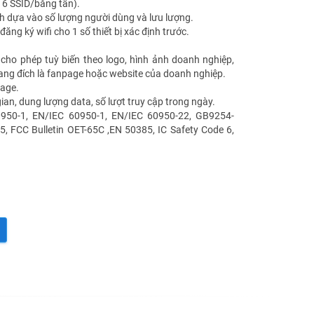
(16 SSID/băng tần).
nh dựa vào số lượng người dùng và lưu lượng.
ng ký wifi cho 1 số thiết bị xác định trước.
cho phép tuỳ biến theo logo, hình ảnh doanh nghiệp,
trang đích là fanpage hoặc website của doanh nghiệp.
page.
ian, dung lượng data, số lượt truy cập trong ngày.
50-1, EN/IEC 60950-1, EN/IEC 60950-22, GB9254-
 FCC Bulletin OET-65C ,EN 50385, IC Safety Code 6,