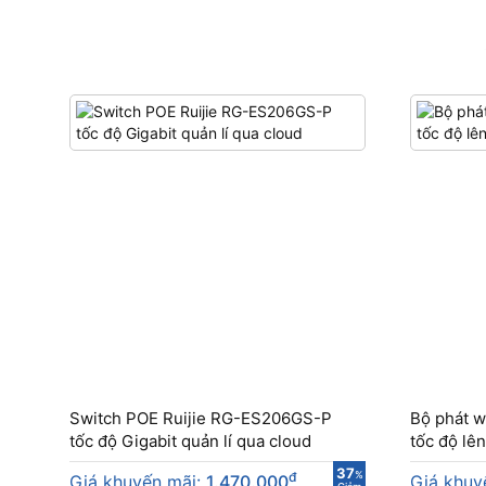
Switch POE Ruijie RG-ES206GS-P
Bộ phát 
tốc độ Gigabit quản lí qua cloud
tốc độ lê
37
đ
%
Giá khuyến mãi:
1.470.000
Giá khuy