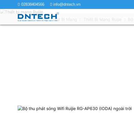
02838404566
info@dntech.vn
Cáp Mạng, Thiết Bị Mạng
Thiết Bị Mạng Ruijie
Bộ