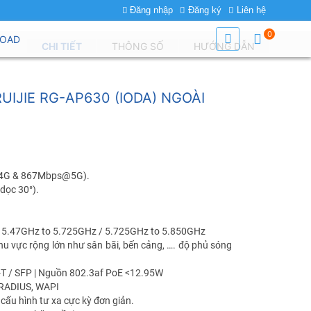
Đăng nhập
Đăng ký
Liên hệ
0
OAD
CHI TIẾT
THÔNG SỐ
HƯỚNG DẪN
UIJIE RG-AP630 (IODA) NGOÀI
.4G & 867Mbps@5G).
dọc 30°).
/ 5.47GHz to 5.725GHz / 5.725GHz to 5.850GHz
 vực rộng lớn như sân bãi, bến cảng, …. độ phủ sóng
 / SFP | Nguồn 802.3af PoE <12.95W
, RADIUS, WAPI
 cấu hình tư xa cực kỳ đơn giản.