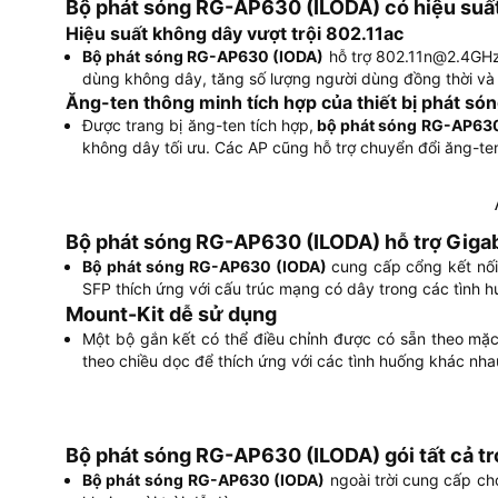
Bộ phát sóng RG-AP630 (ILODA) có hiệu suất
Hiệu suất không dây vượt trội 802.11ac
Bộ phát sóng RG-AP630 (IODA)
hỗ trợ 802.11n@2.4GHz 
dùng không dây, tăng số lượng người dùng đồng thời và 
Ăng-ten thông minh tích hợp của thiết bị phát s
Được trang bị ăng-ten tích hợp,
bộ phát sóng RG-AP630
không dây tối ưu. Các AP cũng hỗ trợ chuyển đổi ăng-ten 
Bộ phát sóng RG-AP630 (ILODA) hỗ trợ Gigabi
Bộ phát sóng RG-AP630 (IODA)
cung cấp cổng kết nối
SFP thích ứng với cấu trúc mạng có dây trong các tình 
Mount-Kit dễ sử dụng
Một bộ gắn kết có thể điều chỉnh được có sẵn theo mặc 
theo chiều dọc để thích ứng với các tình huống khác nha
Bộ phát sóng RG-AP630 (ILODA) gói tất cả tr
Bộ phát sóng
RG-AP630 (IODA)
ngoài trời cung cấp ch