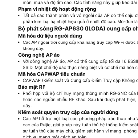
mòn, mưa và độ ẩm cao. Các tính năng này giúp kéo dài đá
Phạm vi nhiệt độ hoạt động rộng
Tất cả các thành phần và vỏ ngoài của AP có thể chịu đ
phần kim loại hạ nhiệt hiệu quả ở nhiệt độ cao. Mô-đun 
Bộ phát sóng RG-AP630 (ILODA) cung cấp ch
Mã hóa dữ liệu người dùng
Các AP ngoài trời cung cấp khả năng truy cập Wi-Fi được 
không dây.
Công nghệ AP ảo
Với công nghệ AP ảo, AP có thể cung cấp tối đa 16 ESSI
SSID. Một chế độ xác thực riêng biệt và cơ chế mã hóa c
Mã hóa CAPWAP tiêu chuẩn
CAPWAP (Kiểm soát và Cung cấp Điểm Truy cập Không dây
Bảo mật RF
Phối hợp với Bộ chỉ huy mạng thông minh RG-SNC của R
hoặc các nguồn nhiễu RF khác. Sau khi được phát hiện, 
dây.
Kiểm soát quyền truy cập của người dùng
Các AP hỗ trợ một loạt các phương pháp xác thực như 
cao của Ruijie, giải pháp này tuân thủ hệ thống kiểm so
sự tuân thủ của máy chủ, giám sát hành vi mạng, phòng 
dịch vụ mạng một cách an toàn.