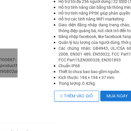
Hỗ trợ tối đa 256 người dùng | 32 SSID 
Hỗ trợ tính năng cân bằng tải thông mi
Hỗ trợ tính năng PPSK giúp phân quyền đă
Hỗ trợ các tính năng WIFI marketing:
Giao diện đăng nhập dạng trang chào, 
thông điệp quảng bá, nút click trỏ đến 
Đăng nhập facebook, like facebook fan
Quản lý lưu lượng của người dùng, thời g
Các chứng nhận: GB4943, UL/CSA 609
2008, EN301 489, EN55022, FCC Part15,
FCC Part15,EN300328, EN301893
Chuẩn IP68
Thiết bị chưa bao bao gồm nguồn.
Kích thước: 194 × 194 × 37 mm.
Trọng lượng: 0.42kg.
THÊM VÀO GIỎ
MUA NGAY