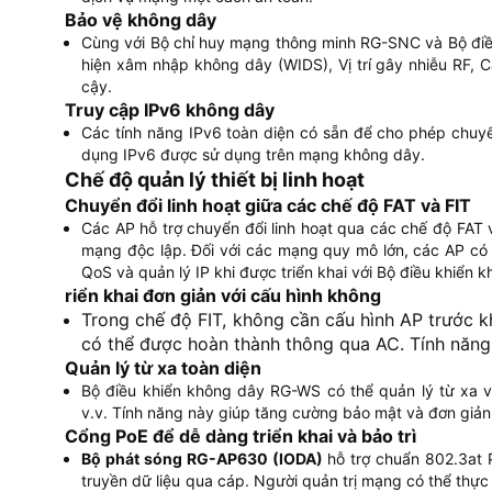
Bảo vệ không dây
Cùng với Bộ chỉ huy mạng thông minh RG-SNC và Bộ điề
hiện xâm nhập không dây (WIDS), Vị trí gây nhiễu RF
cậy.
Truy cập IPv6 không dây
Các tính năng IPv6 toàn diện có sẵn để cho phép chuy
dụng IPv6 được sử dụng trên mạng không dây.
Chế độ quản lý thiết bị linh hoạt
Chuyển đổi linh hoạt giữa các chế độ FAT và FIT
Các AP hỗ trợ chuyển đổi linh hoạt qua các chế độ FAT 
mạng độc lập. Đối với các mạng quy mô lớn, các AP có 
QoS và quản lý IP khi được triển khai với Bộ điều khiển
riển khai đơn giản với cấu hình không
Trong chế độ FIT, không cần cấu hình AP trước khi
có thể được hoàn thành thông qua AC. Tính năng 
Quản lý từ xa toàn diện
Bộ điều khiển không dây RG-WS có thể quản lý từ xa v
v.v. Tính năng này giúp tăng cường bảo mật và đơn giả
Cổng PoE để dễ dàng triển khai và bảo trì
Bộ phát sóng RG-AP630 (IODA)
hỗ trợ chuẩn 802.3at 
truyền dữ liệu qua cáp. Người quản trị mạng có thể thực 