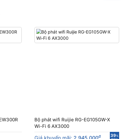
G-EW300R
Bộ phát wifi Ruijie RG-EG105GW-X
Wi-Fi 6 AX3000
39
đ
%
Giá khuyến mãi:
2.945.000