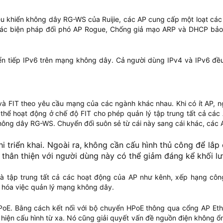
u khiển không dây RG-WS của Ruijie, các AP cung cấp một loạt cá
, Các biện pháp đối phó AP Rogue, Chống giả mạo ARP và DHCP bảo
ển tiếp IPv6 trên mạng không dây. Cả người dùng IPv4 và IPv6 đề
và FIT theo yêu cầu mạng của các ngành khác nhau. Khi có ít AP, 
thể hoạt động ở chế độ FIT cho phép quản lý tập trung tất cả các 
 không dây RG-WS. Chuyển đổi suôn sẻ từ cái này sang cái khác, cá
 triển khai. Ngoài ra, không cần cấu hình thủ công để lắp 
thân thiện với người dùng này có thể giảm đáng kể khối lư
à tập trung tất cả các hoạt động của AP như kênh, xếp hạng công
n hóa việc quản lý mạng không dây.
PoE. Bằng cách kết nối với bộ chuyển HPoE thông qua cổng AP Ethe
hiện cấu hình từ xa. Nó cũng giải quyết vấn đề nguồn điện không ổn đ