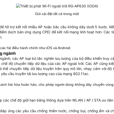
Gói cài đặt tất cả trong một
để hỗ trợ kết nối nhiều AP hoặc bắc cầu không dây dưới 5 bước. Kế
điểm (kịch bản ứng dụng CPE) để kết nối mạng linh hoạt hơn. Các tín
n.
 các hệ điều hành chính như iOS và Android.
ng ngành
ành, các AP loại bỏ tắc nghẽn lưu lượng của bộ điều khiển truy c
ớc chế độ chuyển tiếp dữ liệu của các AP ngoài trời. Các AP cũng k
hể chuyển tiếp dữ liệu truyền trên quy mô lớn, nhạy cảm với độ t
yêu cầu truyền tải lưu lượng cao của mạng 802.11ac.
cách hài hòa hoàn hảo, cho phép người dùng không dây chuyển vùng 
ấp các chế độ giới hạn băng thông dựa trên WLAN / AP / STA ưu tiên
 đáp ứng các yêu cầu chống thấm nước, chống bụi, chống ẩm và chố