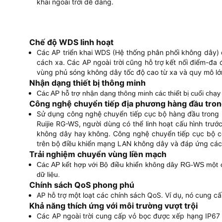
khai ngoài trời dễ dàng.
Chế độ WDS linh hoạt
Các AP triển khai WDS (Hệ thống phân phối không dây) 
cách xa. Các AP ngoài trời cũng hỗ trợ kết nối điểm-đa 
vùng phủ sóng không dây tốc độ cao từ xa và quy mô lớ
Nhận dạng thiết bị thông minh
Các AP hỗ trợ nhận dạng thông minh các thiết bị cuối chạy
Công nghệ chuyển tiếp địa phương hàng đầu tro
Sử dụng công nghệ chuyển tiếp cục bộ hàng đầu trong ng
Ruijie RG-WS, người dùng có thể linh hoạt cấu hình trư
không dây hay không. Công nghệ chuyển tiếp cục bộ có t
trên bộ điều khiển mạng LAN không dây và đáp ứng các 
Trải nghiệm chuyển vùng liền mạch
Các AP kết hợp với Bộ điều khiển không dây RG-WS một 
dữ liệu.
Chính sách QoS phong phú
AP hỗ trợ một loạt các chính sách QoS. Ví dụ, nó cung c
Khả năng thích ứng với môi trường vượt trội
Các AP ngoài trời cung cấp vỏ bọc được xếp hạng IP67