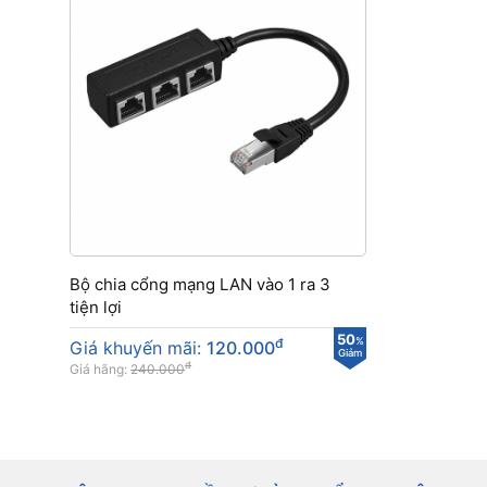
Bộ chia cổng mạng LAN vào 1 ra 3
tiện lợi
50
đ
%
Giá khuyến mãi:
120.000
Giảm
đ
Giá hãng:
240.000