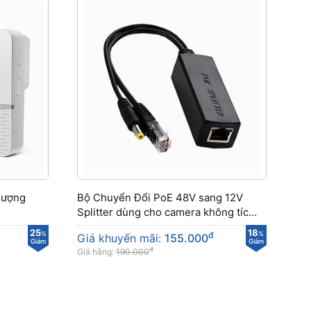
lượng
Bộ Chuyển Đổi PoE 48V sang 12V
Splitter dùng cho camera không tích
hợp PoE
25
18
%
đ
%
Giá khuyến mãi:
155.000
Giảm
Giảm
đ
Giá hãng:
190.000