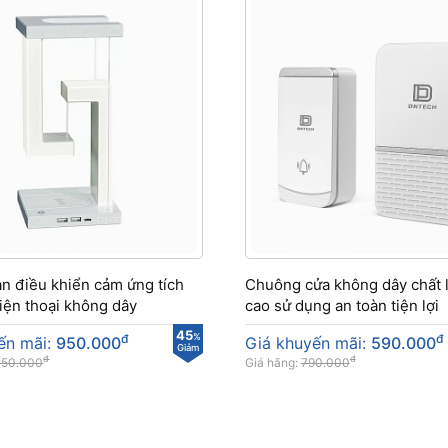
n điều khiển cảm ứng tích
Chuông cửa không dây chất 
iện thoại không dây
cao sử dụng an toàn tiện lợi
45
đ
%
đ
ến mãi:
950.000
Giá khuyến mãi:
590.000
Giảm
đ
đ
750.000
Giá hãng:
790.000