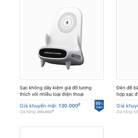
Sạc không dây kiêm giá đỡ tương
Đèn để bà
thích với nhiều loại điện thoại
hợp sạc đ
55
đ
%
Giá khuyến mãi:
130.000
Giá khuy
Giảm
đ
Giá hãng:
290.000
Giá hãng:
1.