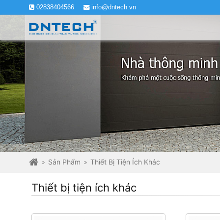
02838404566
info@dntech.vn
Sản Phẩm
Thiết Bị Tiện Ích Khác
Thiết bị tiện ích khác