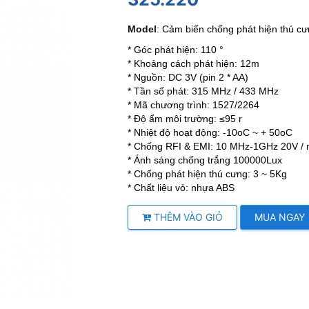
Model
:
Cảm biến chống phát hiện thú cư
* Góc phát hiện: 110 °
* Khoảng cách phát hiện: 12m
* Nguồn: DC 3V (pin 2 * AA)
* Tần số phát: 315 MHz / 433 MHz
* Mã chương trình: 1527/2264
* Độ ẩm môi trường: ≤95 r
* Nhiệt độ hoạt động: -10oC ~ + 50oC
* Chống RFI & EMI: 10 MHz-1GHz 20V /
* Ánh sáng chống trắng 100000Lux
* Chống phát hiện thú cưng: 3 ~ 5Kg
* Chất liệu vỏ: nhựa ABS
THÊM VÀO GIỎ
MUA NGAY