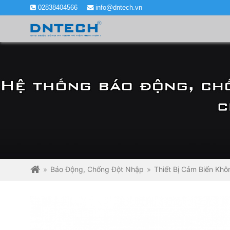
02838404566
info@dntech.vn
Báo Động, Chống Đột Nhập
Thiết Bị Cảm Biến Kh