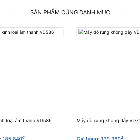
SẢN PHẨM CÙNG DANH MỤC
nh loại âm thanh VD586
Máy dò rung không dây VD
đ
đ
: 185.840
Giá hãng: 139.380