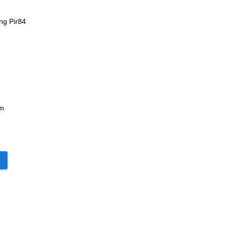
ng Pir84
 m