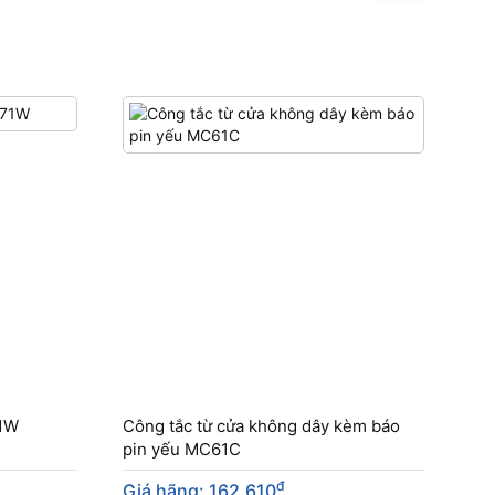
71W
Công tắc từ cửa không dây kèm báo
pin yếu MC61C
đ
Giá hãng: 162.610