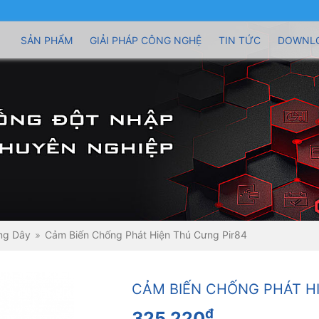
SẢN PHẨM
GIẢI PHÁP CÔNG NGHỆ
TIN TỨC
DOWNL
ông Dây
Cảm Biến Chống Phát Hiện Thú Cưng Pir84
CẢM BIẾN CHỐNG PHÁT H
đ
325.220