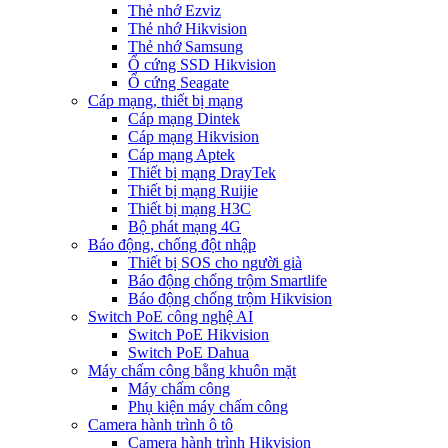
Thẻ nhớ Ezviz
Thẻ nhớ Hikvision
Thẻ nhớ Samsung
Ổ cứng SSD Hikvision
Ổ cứng Seagate
Cáp mạng, thiết bị mạng
Cáp mạng Dintek
Cáp mạng Hikvision
Cáp mạng Aptek
Thiết bị mạng DrayTek
Thiết bị mạng Ruijie
Thiết bị mạng H3C
Bộ phát mạng 4G
Báo động, chống đột nhập
Thiết bị SOS cho người già
Báo động chống trộm Smartlife
Báo động chống trộm Hikvision
Switch PoE công nghệ AI
Switch PoE Hikvision
Switch PoE Dahua
Máy chấm công bằng khuôn mặt
Máy chấm công
Phụ kiện máy chấm công
Camera hành trình ô tô
Camera hành trình Hikvision