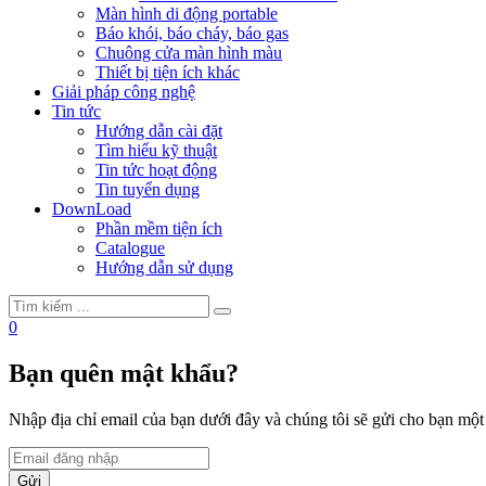
Màn hình di động portable
Báo khói, báo cháy, báo gas
Chuông cửa màn hình màu
Thiết bị tiện ích khác
Giải pháp công nghệ
Tin tức
Hướng dẫn cài đặt
Tìm hiểu kỹ thuật
Tin tức hoạt động
Tin tuyển dụng
DownLoad
Phần mềm tiện ích
Catalogue
Hướng dẫn sử dụng
0
Bạn quên mật khẩu?
Nhập địa chỉ email của bạn dưới đây và chúng tôi sẽ gửi cho bạn mộ
Gửi