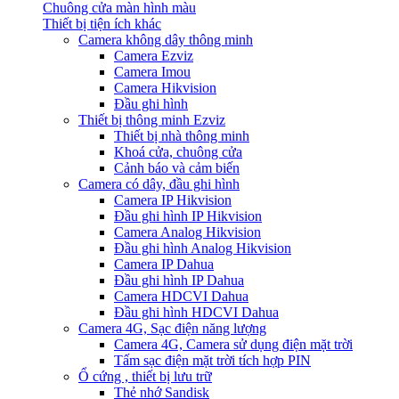
Chuông cửa màn hình màu
Thiết bị tiện ích khác
Camera không dây thông minh
Camera Ezviz
Camera Imou
Camera Hikvision
Đầu ghi hình
Thiết bị thông minh Ezviz
Thiết bị nhà thông minh
Khoá cửa, chuông cửa
Cảnh báo và cảm biến
Camera có dây, đầu ghi hình
Camera IP Hikvision
Đầu ghi hình IP Hikvision
Camera Analog Hikvision
Đầu ghi hình Analog Hikvision
Camera IP Dahua
Đầu ghi hình IP Dahua
Camera HDCVI Dahua
Đầu ghi hình HDCVI Dahua
Camera 4G, Sạc điện năng lượng
Camera 4G, Camera sử dụng điện mặt trời
Tấm sạc điện mặt trời tích hợp PIN
Ổ cứng , thiết bị lưu trữ
Thẻ nhớ Sandisk