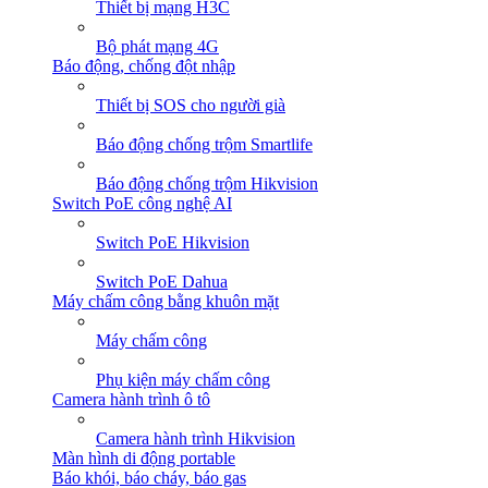
Thiết bị mạng H3C
Bộ phát mạng 4G
Báo động, chống đột nhập
Thiết bị SOS cho người già
Báo động chống trộm Smartlife
Báo động chống trộm Hikvision
Switch PoE công nghệ AI
Switch PoE Hikvision
Switch PoE Dahua
Máy chấm công bằng khuôn mặt
Máy chấm công
Phụ kiện máy chấm công
Camera hành trình ô tô
Camera hành trình Hikvision
Màn hình di động portable
Báo khói, báo cháy, báo gas