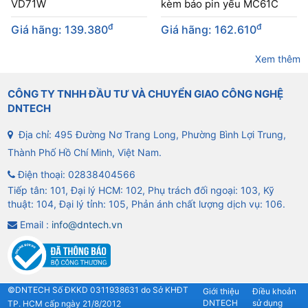
VD71W
kèm báo pin yếu MC61C
đ
đ
Giá hãng: 139.380
Giá hãng: 162.610
Xem thêm
CÔNG TY TNHH ĐẦU TƯ VÀ CHUYỂN GIAO CÔNG NGHỆ
DNTECH
Địa chỉ: 495 Đường Nơ Trang Long, Phường Bình Lợi Trung,
Thành Phố Hồ Chí Minh, Việt Nam.
Điện thoại:
02838404566
Tiếp tân: 101, Đại lý HCM: 102, Phụ trách đối ngoại: 103, Kỹ
thuật: 104, Đại lý tỉnh: 105, Phản ánh chất lượng dịch vụ: 106.
Email :
info@dntech.vn
©DNTECH Số ĐKKD 0311938631 do Sở KHĐT
Giới thiệu
Điều khoản
DNTECH
sử dụng
TP. HCM cấp ngày 21/8/2012