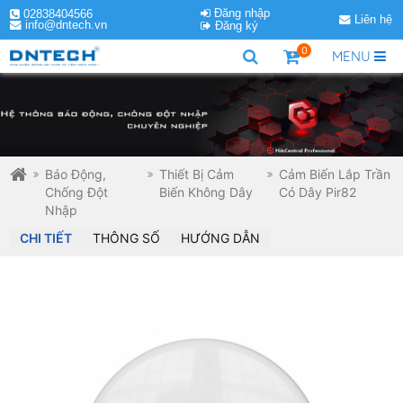
Đăng nhập
02838404566
Liên hệ
info@dntech.vn
Đăng ký
0
MENU
Báo Động,
Thiết Bị Cảm
Cảm Biến Lắp Trần
Chống Đột
Biến Không Dây
Có Dây Pir82
Nhập
CHI TIẾT
THÔNG SỐ
HƯỚNG DẪN