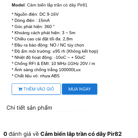
Model
: Cảm biến lắp trần có dây Pir81
* Nguồn điện: DC 9-16V
* Dòng điện : 15mA
* Góc phát hiện: 360 °
* Khoảng cách phát hiện: 3 ~ 5m
* Chiều cao cài đặt tối đa: 2,8m
* Đầu ra báo động: NO / NC tùy chọn
* Độ ẩm môi trường: ≤95 rh (Không kết hợp)
* Nhiệt độ hoạt động: -10oC ~ + 50oC
* Chống RFI & EMI: 10 MHz-1GHz 20V / m
* Ánh sáng chống trắng 100000Lux
* Chất liệu vỏ: nhựa ABS
THÊM VÀO GIỎ
MUA NGAY
Chi tiết sản phẩm
0
đánh giá về
Cảm biến lắp trần có dây Pir82