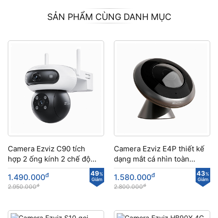
SẢN PHẨM CÙNG DANH MỤC
Camera Ezviz C90 tích
Camera Ezviz E4P thiết kế
hợp 2 ống kính 2 chế độ
dạng mắt cá nhìn toàn
tuần tra tự động
cảnh
49
43
đ
%
đ
%
1.490.000
1.580.000
Giảm
Giảm
đ
đ
2.950.000
2.800.000