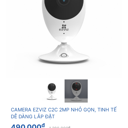
CAMERA EZVIZ C2C 2MP NHỎ GỌN, TINH TẾ
DỄ DÀNG LẮP ĐẶT
đ
490.000
đ