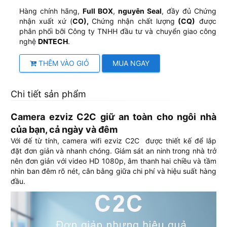
Hàng chính hãng,
Full BOX
,
nguyên Seal
, đầy đủ Chứng
nhận xuất xứ (
CO),
Chứng nhận chất lượng
(CQ)
được
phân phối bỡi Công ty TNHH đầu tư và chuyển giao công
nghệ
DNTECH
.
THÊM VÀO GIỎ
MUA NGAY
Chi tiết sản phẩm
Camera ezviz C2C giữ an toàn cho ngôi nhà
của bạn, cả ngày và đêm
Với đế từ tính, camera wifi ezviz C2C được thiết kế để lắp
đặt đơn giản và nhanh chóng. Giám sát an ninh trong nhà trở
nên đơn giản với video HD 1080p, âm thanh hai chiều và tầm
nhìn ban đêm rõ nét, cân bằng giữa chi phí và hiệu suất hàng
đầu.