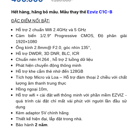
1.280.000
Hết hàng, hãng bỏ mẫu. Mẫu thay thế
Ezviz C1C-B
ĐẶC ĐIỂM NỔI BẬT:
Hỗ trợ 2 chuẩn Wifi 2.4GHz và 5 GHz
Cảm biến 1/2.9″ Progressive CMOS, Độ phân giải
1920×1080
Ống kính 2.8mm@ F2.0, góc nhìn 135°,
Hỗ trợ DWDR, 3D DNR, BLC, ICR
Chuấn nén H.264 , hỗ trợ 2 luồng dữ liệu
Phát hiện chuyển động thông minh
Hỗ trợ khe cắm thẻ nhớ đến 128GB
Tích hợp Micro và Loa – Hỗ trợ đàm thoại 2 chiều với chất
lượng âm thanh trung thực
Hồng ngoại 10m,
Hỗ trợ wifi + cài đặt wifi thông minh với phần mềm EZVIZ -
quá trình cài đặt chỉ mất vài phút với người lần đầu sử
dụng
Kèm adaptor 5V chính hãng
Thiết kế hiện đại, lắp đặt trong nhà.
Bảo hành
2 năm
.