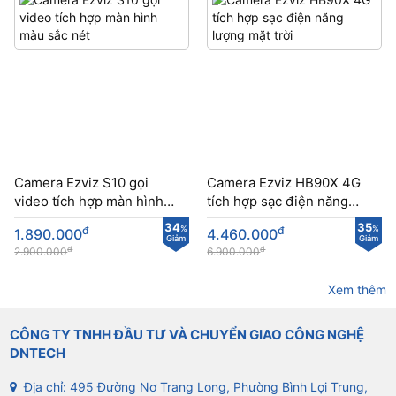
Camera Ezviz S10 gọi
Camera Ezviz HB90X 4G
video tích hợp màn hình
tích hợp sạc điện năng
màu sắc nét
lượng mặt trời
34
35
đ
%
đ
%
1.890.000
4.460.000
Giảm
Giảm
đ
đ
2.900.000
6.900.000
Xem thêm
CÔNG TY TNHH ĐẦU TƯ VÀ CHUYỂN GIAO CÔNG NGHỆ
DNTECH
Địa chỉ: 495 Đường Nơ Trang Long, Phường Bình Lợi Trung,