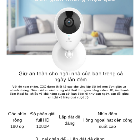
Góc nhìn
Độ phân giải
Nhìn đêm
Lắp đặt dễ
rộng
full HD
Hồng ngoại hạt đèn công
dàng
180 độ
1080P
suất cao
3 Loại chân đế – Lắp đặt dễ dàng