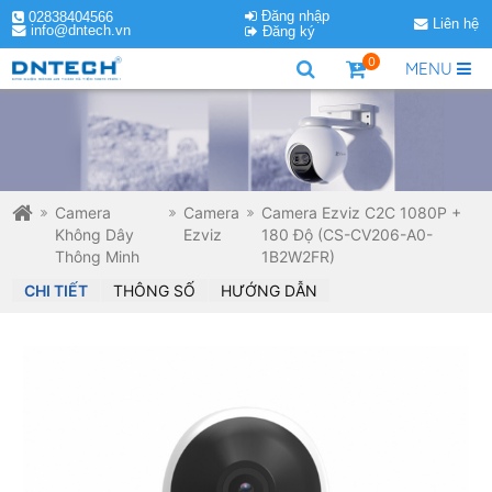
Đăng nhập
02838404566
Liên hệ
info@dntech.vn
Đăng ký
0
MENU
Camera
Camera
Camera Ezviz C2C 1080P +
Không Dây
Ezviz
180 Độ (CS-CV206-A0-
Thông Minh
1B2W2FR)
CHI TIẾT
THÔNG SỐ
HƯỚNG DẪN