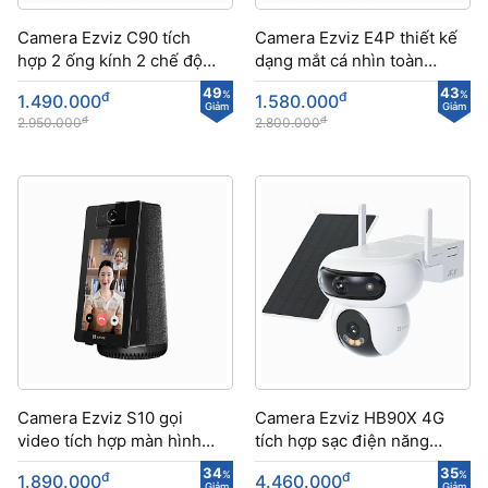
Camera Ezviz C90 tích
Camera Ezviz E4P thiết kế
hợp 2 ống kính 2 chế độ
dạng mắt cá nhìn toàn
tuần tra tự động
cảnh
49
43
đ
%
đ
%
1.490.000
1.580.000
Giảm
Giảm
đ
đ
2.950.000
2.800.000
Camera Ezviz S10 gọi
Camera Ezviz HB90X 4G
video tích hợp màn hình
tích hợp sạc điện năng
màu sắc nét
lượng mặt trời
34
35
đ
%
đ
%
1.890.000
4.460.000
Giảm
Giảm