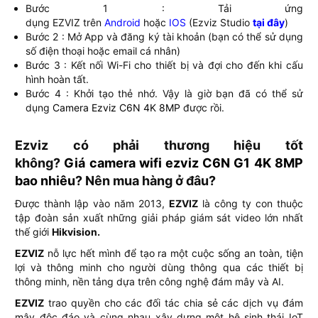
Bước 1 : Tải ứng
dụng EZVIZ trên
Android
hoặc
IOS
(Ezviz Studio
tại đây
)
Bước 2 : Mở App và đăng ký tài khoản (bạn có thể sử dụng
số điện thoại hoặc email cá nhân)
Bước 3 : Kết nối Wi-Fi cho thiết bị và đợi cho đến khi cấu
hình hoàn tất.
Bước 4 : Khởi tạo thẻ nhớ. Vậy là giờ bạn đã có thể sử
dụng
Camera Ezviz C6N 4K 8MP
được rồi.
Ezviz có phải thương hiệu tốt
không?
Giá camera wifi ezviz C6N G1 4K 8MP
bao nhiêu
? Nên mua hàng ở đâu?
Được thành lập vào năm 2013,
EZVIZ
là công ty con thuộc
tập đoàn sản xuất những giải pháp giám sát video lớn nhất
thế giới
Hikvision.
EZVIZ
nỗ lực hết mình để tạo ra một cuộc sống an toàn, tiện
lợi và thông minh cho người dùng thông qua các thiết bị
thông minh, nền tảng dựa trên công nghệ đám mây và AI.
EZVIZ
trao quyền cho các đối tác chia sẻ các dịch vụ đám
mây độc đáo và cùng nhau xây dựng một hệ sinh thái IoT