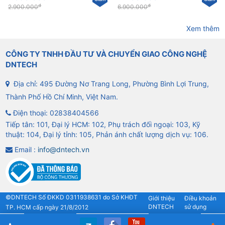
đ
đ
2.900.000
6.900.000
Xem thêm
CÔNG TY TNHH ĐẦU TƯ VÀ CHUYỂN GIAO CÔNG NGHỆ
DNTECH
Địa chỉ: 495 Đường Nơ Trang Long, Phường Bình Lợi Trung,
Thành Phố Hồ Chí Minh, Việt Nam.
Điện thoại:
02838404566
Tiếp tân: 101, Đại lý HCM: 102, Phụ trách đối ngoại: 103, Kỹ
thuật: 104, Đại lý tỉnh: 105, Phản ánh chất lượng dịch vụ: 106.
Email :
info@dntech.vn
©DNTECH Số ĐKKD 0311938631 do Sở KHĐT
Giới thiệu
Điều khoản
DNTECH
sử dụng
TP. HCM cấp ngày 21/8/2012