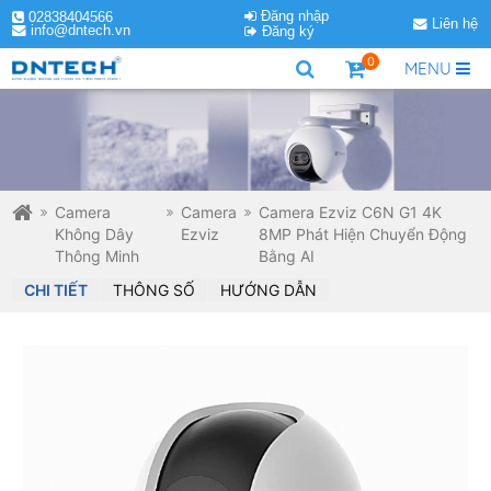
Đăng nhập
02838404566
Liên hệ
info@dntech.vn
Đăng ký
0
MENU
Camera
Camera
Camera Ezviz C6N G1 4K
Không Dây
Ezviz
8MP Phát Hiện Chuyển Động
Thông Minh
Bằng AI
CHI TIẾT
THÔNG SỐ
HƯỚNG DẪN