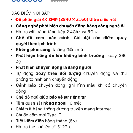
960.000
ĐẶC ĐIỂM NỔI BẬT:
Độ phân giải 4K 8MP (
3840 × 2160
) Ultra siêu nét
Công nghệ phát hiện chuyển động bằng công nghệ AI
Hỗ trợ wifi băng tầng kép 2.4Ghz và 5Ghz
Chế độ xem toàn cảnh, Cài đặt các điểm quay
quyét theo lịch trình
Không phơi sáng
, không điểm mù
Phát hiện tiếng ồn lớn không bình thường
, xoay 360
độ
Phát hiện chuyển động là dáng người
Tự động
xoay theo đối tượng
chuyển động và thu
phóng to hình ảnh chuyển động
Cảnh báo
chuyển động, ghi hình màu khi có chuyển
động
Chế độ ngủ giúp
bảo vệ sự riêng tư
Tầm quan sát
hồng ngoại
10 mét
Chiếm ít băng thông đường truyền mạng internet
Chuẩn cắm mới Type-C
Tiết kiệm điện
hàng tháng (5V)
Hỗ trợ thẻ nhớ lên tới 512Gb.