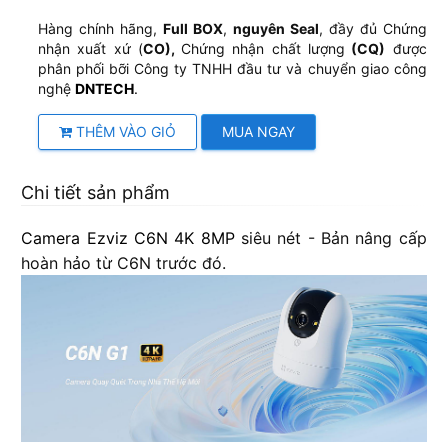
Hàng chính hãng,
Full BOX
,
nguyên Seal
, đầy đủ Chứng
nhận xuất xứ (
CO),
Chứng nhận chất lượng
(CQ)
được
phân phối bỡi Công ty TNHH đầu tư và chuyển giao công
nghệ
DNTECH
.
THÊM VÀO GIỎ
MUA NGAY
Chi tiết sản phẩm
Camera Ezviz C6N 4K 8MP
siêu nét - Bản nâng cấp
hoàn hảo từ C6N trước đó.