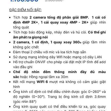
2.300.000
ĐẶC ĐIỂM NỔI BẬT:
Tích hợp
2 camera tổng độ phân giải 8MP.
1 cái cố
định 4MP 2K+
,
1 cái quay xoay 4MP - 2K+
giúp nhìn
tổng quát
Tích hợp báo động kép, nháy đèn và hú còi.
Có thể ghi
âm phát ra giọng nói
2 camera, 1 cố định, 1 quay xoay 360
giúp tầm nhìn
o
không góc chết
Đàm thoại 2 chiều với mic và loa tích hợp sẵn
Sử dụng mạng không dây Wifi hoặc mạng có dây LAN
Hỗ trợ chuẩn ONVIF cho phép cài đặt một IP tĩnh để add
vào đầu ghi
Chế độ nhìn đêm thông minh đầy đủ màu
sắc
hoặc Hồng ngoại tầm xa 30m
Kết nối mạng
WIFI 6
mượt mà không có cảm giác giật
hình
Ống kính cố định có thể điều chỉnh được góc 0~260° và
độ nghiên (0~30°). Trang bị ống kính cố định 3.6mm
(góc nhìn 88°)
Ống kính quay quét có thể điều khiển từ xa, góc quay