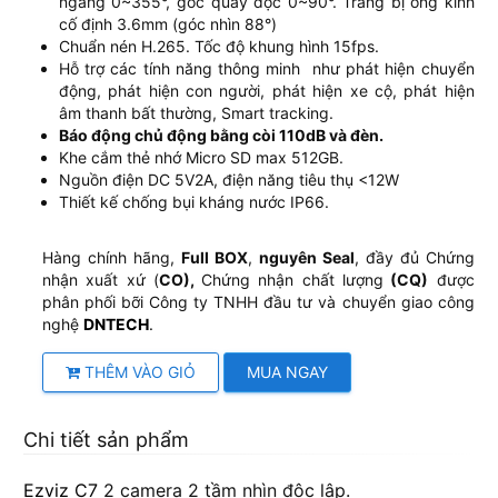
ngang 0~355°, góc quay dọc 0~90°. Trang bị ống kính
cố định 3.6mm (góc nhìn 88°)
Chuẩn nén H.265. Tốc độ khung hình 15fps.
Hỗ trợ các tính năng thông minh như phát hiện chuyển
động, phát hiện con người, phát hiện xe cộ, phát hiện
âm thanh bất thường, Smart tracking.
Báo động chủ động bằng còi 110dB và đèn.
Khe cắm thẻ nhớ Micro SD max 512GB.
Nguồn điện DC 5V2A, điện năng tiêu thụ <12W
Thiết kế chống bụi kháng nước IP66.
Hàng chính hãng,
Full BOX
,
nguyên Seal
, đầy đủ Chứng
nhận xuất xứ (
CO),
Chứng nhận chất lượng
(CQ)
được
phân phối bỡi Công ty TNHH đầu tư và chuyển giao công
nghệ
DNTECH
.
THÊM VÀO GIỎ
MUA NGAY
Chi tiết sản phẩm
Ezviz C7
2 camera 2 tầm nhìn độc lập.