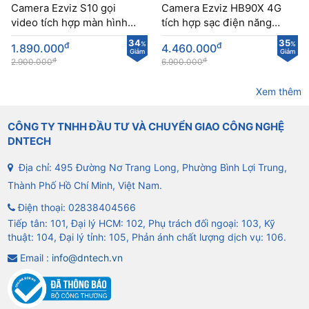
Camera Ezviz S10 gọi
Camera Ezviz HB90X 4G
video tích hợp màn hình
tích hợp sạc điện năng
màu sắc nét
lượng mặt trời
34
35
đ
%
đ
%
1.890.000
4.460.000
Giảm
Giảm
đ
đ
2.900.000
6.900.000
Xem thêm
CÔNG TY TNHH ĐẦU TƯ VÀ CHUYỂN GIAO CÔNG NGHỆ
DNTECH
Địa chỉ: 495 Đường Nơ Trang Long, Phường Bình Lợi Trung,
Thành Phố Hồ Chí Minh, Việt Nam.
Điện thoại:
02838404566
Tiếp tân: 101, Đại lý HCM: 102, Phụ trách đối ngoại: 103, Kỹ
thuật: 104, Đại lý tỉnh: 105, Phản ánh chất lượng dịch vụ: 106.
Email :
info@dntech.vn