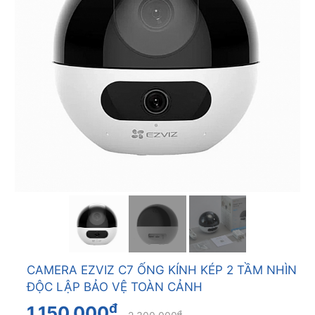
CAMERA EZVIZ C7 ỐNG KÍNH KÉP 2 TẦM NHÌN
ĐỘC LẬP BẢO VỆ TOÀN CẢNH
đ
1.150.000
đ