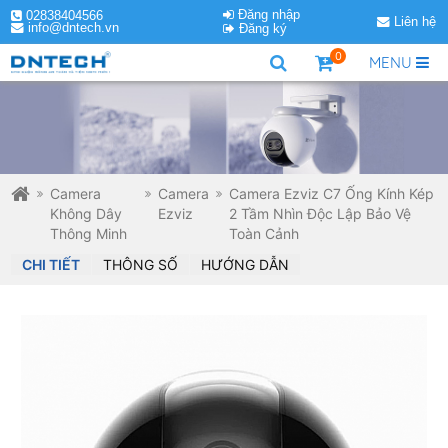
Đăng nhập
02838404566
Liên hệ
info@dntech.vn
Đăng ký
0
MENU
Camera
Camera
Camera Ezviz C7 Ống Kính Kép
Không Dây
Ezviz
2 Tầm Nhìn Độc Lập Bảo Vệ
Thông Minh
Toàn Cảnh
CHI TIẾT
THÔNG SỐ
HƯỚNG DẪN