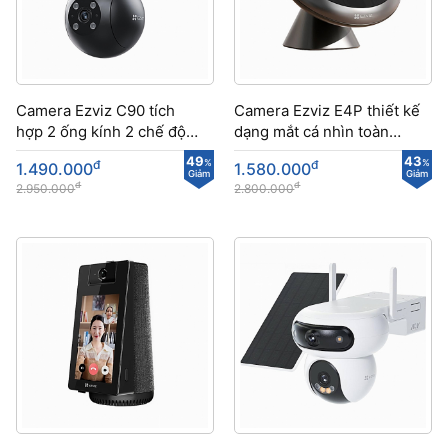
Camera Ezviz C90 tích
Camera Ezviz E4P thiết kế
hợp 2 ống kính 2 chế độ
dạng mắt cá nhìn toàn
tuần tra tự động
cảnh
49
43
đ
%
đ
%
1.490.000
1.580.000
Giảm
Giảm
đ
đ
2.950.000
2.800.000