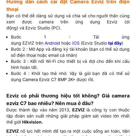
Hướng dẫn cách cài đặt Camera Ezviz trên điện
thoại
Bạn có thể dễ dàng sử dụng và chia sẻ cho người thân cùng
xem được camera trên ứng dụng Ezviz (di
động) và Ezviz Studio (PC).
Bước 1 : Tải ứng
dụng EZVIZ trên
Android
hoặc
IOS
(Ezviz Studio
tại đây
)
Bước 2 : Mở App và đăng ký tài khoản (bạn có thể sử dụng
số điện thoại hoặc email cá nhân)
Bước 3 : Kết nối Wi-Fi cho thiết bị và đợi cho đến khi cấu
hình hoàn tất.
Bước 4 : Khởi tạo thẻ nhớ. Vậy là giờ bạn đã có thể sử
dụng
Camera Ezviz C7 8MP 2K+
được rồi.
Ezviz có phải thương hiệu tốt không?
Giá camera
ezviz C7
bao nhiêu? Nên mua ở đâu?
Được thành lập vào năm 2013,
EZVIZ
là công ty con thuộc
tập đoàn sản xuất những giải pháp giám sát video lớn nhất
thế giới
Hikvision.
EZVIZ
nỗ lực hết mình để tạo ra một cuộc sống an toàn, tiện