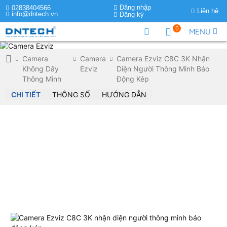
Đăng nhập
02838404566
Liên hệ
info@dntech.vn
Đăng ký
0
MENU
Camera
Camera
Camera Ezviz C8C 3K Nhận
Không Dây
Ezviz
Diện Người Thông Minh Báo
Thông Minh
Động Kép
CHI TIẾT
THÔNG SỐ
HƯỚNG DẪN