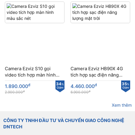
Camera Ezviz S10 gọi
Camera Ezviz HB90X 4G
video tích hợp màn hình
tích hợp sạc điện năng
màu sắc nét
lượng mặt trời
34
35
đ
%
đ
%
1.890.000
4.460.000
Giảm
Giảm
đ
đ
2.900.000
6.900.000
Xem thêm
CÔNG TY TNHH ĐẦU TƯ VÀ CHUYỂN GIAO CÔNG NGHỆ
DNTECH