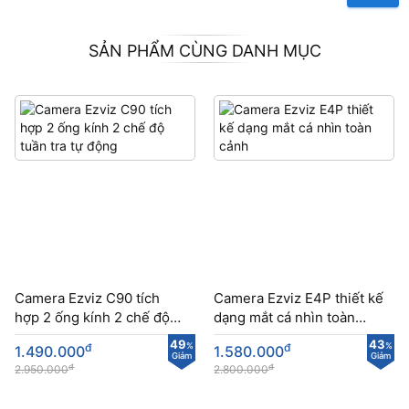
SẢN PHẨM CÙNG DANH MỤC
Camera Ezviz C90 tích
Camera Ezviz E4P thiết kế
hợp 2 ống kính 2 chế độ
dạng mắt cá nhìn toàn
tuần tra tự động
cảnh
49
43
đ
%
đ
%
1.490.000
1.580.000
Giảm
Giảm
đ
đ
2.950.000
2.800.000