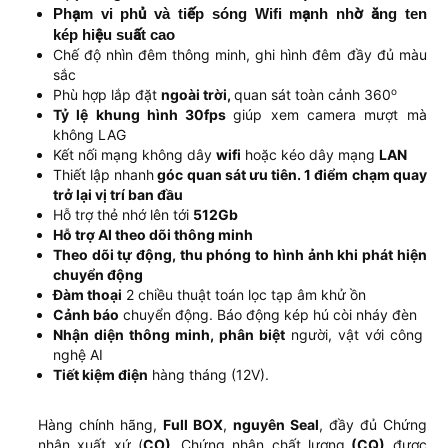
Phạm vi phủ và tiếp sóng Wifi mạnh nhờ ăng ten
kép hiệu suất cao
Chế độ nhìn đêm thông minh, ghi hình đêm đầy đủ màu
sắc
o
Phù hợp lắp đặt
ngoài trời,
quan sát toàn cảnh 360
Tỷ lệ khung hình 30fps
giúp xem camera mượt mà
không LAG
Kết nối mạng không dây
wifi
hoặc kéo dây mạng
LAN
Thiết lập nhanh
góc quan sát ưu tiên. 1 điểm chạm quay
trở lại vị trí ban đầu
Hỗ trợ thẻ nhớ lên tới
512Gb
Hỗ trợ AI theo dõi thông minh
Theo dõi tự động, thu phóng to hình ảnh khi phát hiện
chuyển động
Đàm thoại
2 chiều thuật toán lọc tạp âm khử ồn
Cảnh báo
chuyển động. Báo động kép hú còi nháy đèn
Nhận diện thông minh, phân biệt
người, vật với công
nghệ AI
Tiết kiệm điện
hàng tháng (12V).
Hàng chính hãng,
Full BOX
,
nguyên Seal
, đầy đủ Chứng
nhận xuất xứ (
CO),
Chứng nhận chất lượng
(CQ)
được