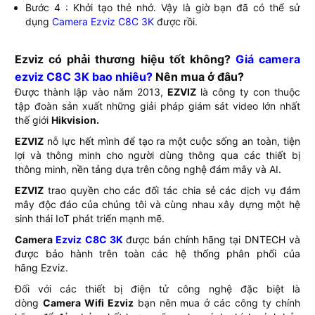
Bước 4 : Khởi tạo thẻ nhớ. Vậy là giờ bạn đã có thể sử
dụng
Camera Ezviz C8C 3K
được rồi.
Ezviz có phải thương hiệu tốt không?
Giá camera
ezviz C8C 3K bao nhiêu?
Nên mua ở đâu?
Được thành lập vào năm 2013,
EZVIZ
là công ty con thuộc
tập đoàn sản xuất những giải pháp giám sát video lớn nhất
thế giới
Hikvision.
EZVIZ
nỗ lực hết mình để tạo ra một cuộc sống an toàn, tiện
lợi và thông minh cho người dùng thông qua các thiết bị
thông minh, nền tảng dựa trên công nghệ đám mây và AI.
EZVIZ
trao quyền cho các đối tác chia sẻ các dịch vụ đám
mây độc đáo của chúng tôi và cùng nhau xây dựng một hệ
sinh thái IoT phát triển mạnh mẽ.
Camera
Ezviz C8C 3K
được bán chính hãng tại
DNTECH
và
được bảo hành trên toàn các hệ thống phân phối của
hãng
Ezviz
.
Đối với các thiết bị điện tử công nghệ đặc biệt là
dòng
Camera Wifi Ezviz
bạn nên mua ở các công ty chính