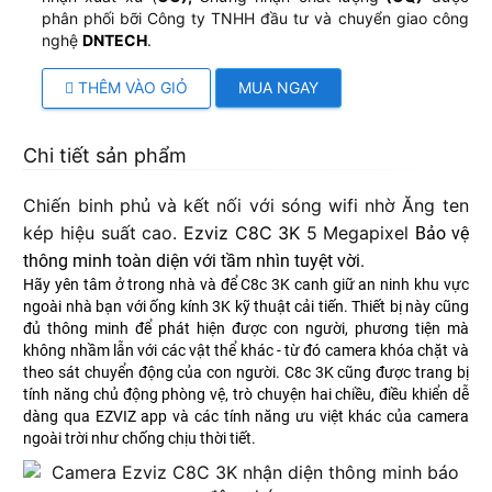
phân phối bỡi Công ty TNHH đầu tư và chuyển giao công
nghệ
DNTECH
.
THÊM VÀO GIỎ
MUA NGAY
Chi tiết sản phẩm
Chiến binh phủ và kết nối với sóng wifi nhờ Ăng ten
kép hiệu suất cao​.
Ezviz C8C 3K
5 Megapixel
Bảo vệ
thông minh toàn diện với tầm nhìn tuyệt vời.
Hãy yên tâm ở trong nhà và để
C8c 3K
canh giữ an ninh khu vực
ngoài nhà bạn với ống kính 3K kỹ thuật cải tiến. Thiết bị này cũng
đủ thông minh để phát hiện được con người, phương tiện mà
không nhầm lẫn với các vật thể khác - từ đó camera khóa chặt và
theo sát ch
uyển động của con người. C8c 3K cũng được trang bị
tính năng chủ động phòng vệ, trò chuyện hai chiều, điều khiển dễ
dàng qua EZVIZ app và các tính năng ưu việt khác của camera
ngoài trời như chống chịu thời tiết.