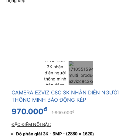
CAMERA EZVIZ C8C 3K NHẬN DIỆN NGƯỜI
THÔNG MINH BÁO ĐỘNG KÉP
đ
970.000
đ
1.800.000
ĐẶC ĐIỂM NỔI BẬT:
Độ phân giải 3K - 5MP - (
2880 × 1620)