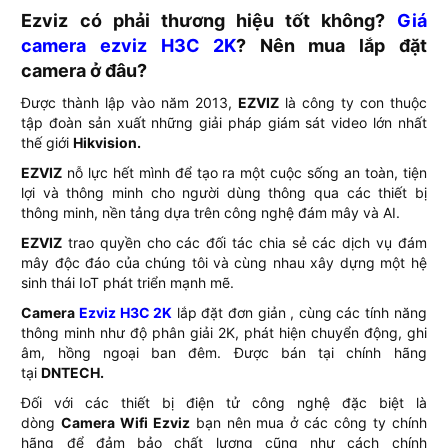
Ezviz có phải thương hiệu tốt không?
Giá
camera ezviz H3C 2K
? Nên mua lắp đặt
camera ở đâu?
Được thành lập vào năm 2013,
EZVIZ
là công ty con thuộc
tập đoàn sản xuất những giải pháp giám sát video lớn nhất
thế giới
Hikvision.
EZVIZ
nỗ lực hết mình để tạo ra một cuộc sống an toàn, tiện
lợi và thông minh cho người dùng thông qua các thiết bị
thông minh, nền tảng dựa trên công nghệ đám mây và AI.
EZVIZ
trao quyền cho các đối tác chia sẻ các dịch vụ đám
mây độc đáo của chúng tôi và cùng nhau xây dựng một hệ
sinh thái IoT phát triển mạnh mẽ.
Camera
Ezviz H3C 2K
lắp đặt đơn giản , cùng các tính năng
thông minh như độ phân giải 2K, phát hiện chuyển động, ghi
âm, hồng ngoại ban đêm. Được bán tại chính hãng
tại
DNTECH.
Đối với các thiết bị điện tử công nghệ đặc biệt là
dòng
Camera Wifi Ezviz
bạn nên mua ở các công ty chính
hãng để đảm bảo chất lượng cũng như cách chính