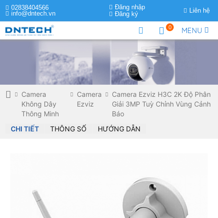
Đăng nhập
02838404566
Liên hệ
info@dntech.vn
Đăng ký
0
MENU
Camera
Camera
Camera Ezviz H3C 2K Độ Phân
Không Dây
Ezviz
Giải 3MP Tuỳ Chỉnh Vùng Cảnh
Thông Minh
Báo
CHI TIẾT
THÔNG SỐ
HƯỚNG DẪN