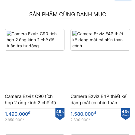
SẢN PHẨM CÙNG DANH MỤC
Camera Ezviz C90 tích
Camera Ezviz E4P thiết kế
hợp 2 ống kính 2 chế độ
dạng mắt cá nhìn toàn
tuần tra tự động
cảnh
49
43
đ
%
đ
%
1.490.000
1.580.000
Giảm
Giảm
đ
đ
2.950.000
2.800.000