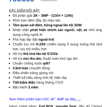
1.550.000
ĐẶC ĐIỂM NỔI BẬT:
Độ phân giải
2K - 3MP - (
2304 × 1296)
Nhìn ban đêm đầy đủ màu sắc
Tầm quan sát đêm, hồng ngoại lên tới 30M
Nhận diện
phát hiện chính xác người, vật, xe
nhờ ứng
dụng công nghệ AI
Phù hợp lắp đặt
ngoài trời
Chuẩn lưu trữ
H.265
chiếm dụng ít dung lượng thẻ nhớ
hơn, lưu trữ nhiều hơn
Hỗ trợ
thẻ nhớ lên tới 512Gb
Hỗ trợ
mic thu âm,
thuật toán khử tạp âm
Chuẩn chống nước
ip67
Cảnh báo
chuyển động
Điều khiển bằng giọng nói
Thiết kế kiểu dáng tinh tế, hiện đại
Tiết kiệm điện
hàng tháng (12V)
Bảo hành
2 năm
.
+
Xem thêm phiên bản H3C 2K
4MP tại đây
>>>
Hàng chính hãng,
Full BOX
,
nguyên Seal
, đầy đủ Chứng