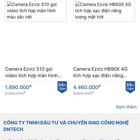
Camera Ezviz S10 gọi
Camera Ezviz HB90X 4G
video tích hợp màn hình
tích hợp sạc điện năng
màu sắc nét
lượng mặt trời
34
35
đ
%
đ
%
1.890.000
4.460.000
Giảm
Giảm
đ
đ
2.900.000
6.900.000
Xem thêm
CÔNG TY TNHH ĐẦU TƯ VÀ CHUYỂN GIAO CÔNG NGHỆ
DNTECH