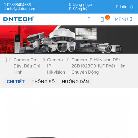
Đăng nhập
02838404566
Liên hệ
info@dntech.vn
Đăng ký
0
MENU
Camera Có
Camera
Camera IP Hikvision DS-
Dây, Đầu Ghi
IP
2CD1023G0-IUF Phát Hiện
Hình
Hikvision
Chuyển Động
CHI TIẾT
THÔNG SỐ
HƯỚNG DẪN