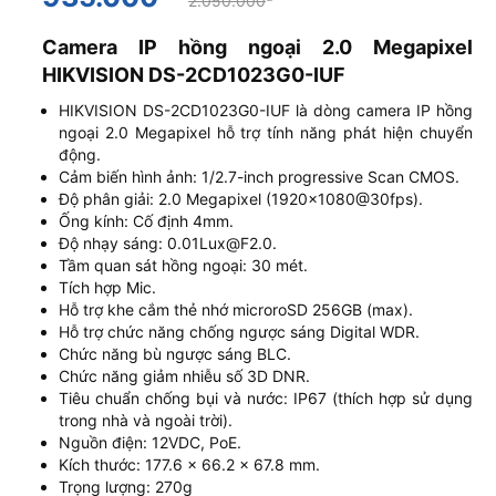
2.050.000
Camera IP hồng ngoại 2.0 Megapixel
HIKVISION DS-2CD1023G0-IUF
HIKVISION DS-2CD1023G0-IUF là dòng camera IP hồng
ngoại 2.0 Megapixel hỗ trợ tính năng phát hiện chuyển
động.
Cảm biến hình ảnh: 1/2.7-inch progressive Scan CMOS.
Độ phân giải: 2.0 Megapixel (1920×1080@30fps).
Ống kính: Cố định 4mm.
Độ nhạy sáng: 0.01Lux@F2.0.
Tầm quan sát hồng ngoại: 30 mét.
Tích hợp Mic.
Hỗ trợ khe cắm thẻ nhớ microroSD 256GB (max).
Hỗ trợ chức năng chống ngược sáng Digital WDR.
Chức năng bù ngược sáng BLC.
Chức năng giảm nhiễu số 3D DNR.
Tiêu chuẩn chống bụi và nước: IP67 (thích hợp sử dụng
trong nhà và ngoài trời).
Nguồn điện: 12VDC, PoE.
Kích thước: 177.6 × 66.2 × 67.8 mm.
Trọng lượng: 270g