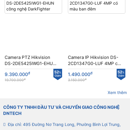
Camera PTZ Hikvision
Camera IP Hikvision DS-
DS-2DE5425IWG1-EHUN
2CD1347G0-LUF 4MP có
công nghệ DarkFighter
màu ban đêm
52
52
đ
%
đ
%
9.390.000
1.490.000
Giảm
Giảm
đ
đ
19.700.000
3.150.000
Xem thêm
CÔNG TY TNHH ĐẦU TƯ VÀ CHUYỂN GIAO CÔNG NGHỆ
DNTECH
Địa chỉ: 495 Đường Nơ Trang Long, Phường Bình Lợi Trung,