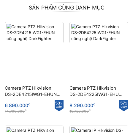
SẢN PHẨM CÙNG DANH MỤC
Camera PTZ Hikvision
Camera PTZ Hikvision
DS-2DE4215IWG1-EHUN
DS-2DE4225IWG1-EHUN
công nghệ DarkFighter
công nghệ DarkFighter
53
57
đ
%
đ
%
6.890.000
8.290.000
Giảm
Giảm
đ
đ
14.700.000
19.720.000