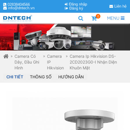
Đăng nhập
02838404566
Liên hệ
info@dntech.vn
Đăng ký
0
MENU
Camera Có
Camera
Camera Ip Hikvision DS-
Dây, Đầu Ghi
IP
2CD2023G0-I Nhận Diện
Hình
Hikvision
Khuôn Mặt
CHI TIẾT
THÔNG SỐ
HƯỚNG DẪN