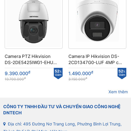
Camera PTZ Hikvision
Camera IP Hikvision DS-
DS-2DE5425IWG1-EHUN
2CD1347G0-LUF 4MP có
công nghệ DarkFighter
màu ban đêm
52
52
đ
%
đ
%
9.390.000
1.490.000
Giảm
Giảm
đ
đ
19.700.000
3.150.000
Xem thêm
CÔNG TY TNHH ĐẦU TƯ VÀ CHUYỂN GIAO CÔNG NGHỆ
DNTECH
Địa chỉ: 495 Đường Nơ Trang Long, Phường Bình Lợi Trung,