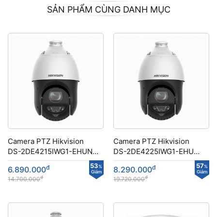
SẢN PHẨM CÙNG DANH MỤC
Camera PTZ Hikvision
Camera PTZ Hikvision
DS-2DE4215IWG1-EHUN
DS-2DE4225IWG1-EHUN
công nghệ DarkFighter
công nghệ DarkFighter
53
57
đ
%
đ
%
6.890.000
8.290.000
Giảm
Giảm
đ
đ
14.700.000
19.720.000