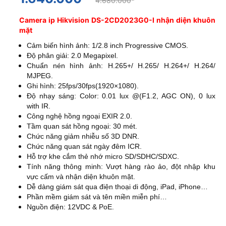
4.680.000
Camera ip Hikvision DS-2CD2023G0-I nhận diện khuôn
mặt
Cảm biến hình ảnh: 1/2.8 inch Progressive CMOS.
Độ phân giải: 2.0 Megapixel.
Chuẩn nén hình ảnh: H.265+/ H.265/ H.264+/ H.264/
MJPEG.
Ghi hình: 25fps/30fps(1920×1080).
Độ nhạy sáng: Color: 0.01 lux @(F1.2, AGC ON), 0 lux
with IR.
Công nghệ hồng ngoại EXIR 2.0.
Tầm quan sát hồng ngoại: 30 mét.
Chức năng giảm nhiễu số 3D DNR.
Chức năng quan sát ngày đêm ICR.
Hỗ trợ khe cắm thẻ nhớ micro SD/SDHC/SDXC.
Tính năng thông minh: Vượt hàng rào ảo, đột nhập khu
vực cấm và nhận diện khuôn mặt.
Dễ dàng giám sát qua điện thoại di động, iPad, iPhone…
Phần mềm giám sát và tên miền miễn phí…
Nguồn điện: 12VDC & PoE.