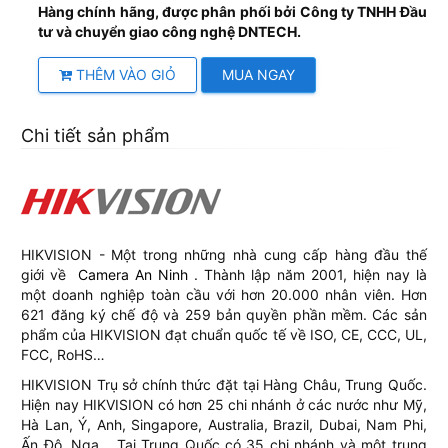
H
àng chính hãng, được phân phối bởi Công ty TNHH Đầu
tư và chuyển giao công nghệ DNTECH.
THÊM VÀO GIỎ
MUA NGAY
Chi tiết sản phẩm
HIKVISION - Một trong những nhà cung cấp hàng đầu thế
giới về
Camera An Ninh
. Thành lập năm 2001, hiện nay là
một doanh nghiệp toàn cầu với hơn 20.000 nhân viên. Hơn
621 đăng ký chế độ và 259 bản quyền phần mềm. Các sản
phẩm của HIKVISION đạt chuẩn quốc tế về ISO, CE, CCC, UL,
FCC, RoHS…
HIKVISION Trụ sở chính thức đặt tại Hàng Châu, Trung Quốc.
Hiện nay HIKVISION có hơn 25 chi nhánh ở các nước như Mỹ,
Hà Lan, Ý, Anh, Singapore, Australia, Brazil, Dubai, Nam Phi,
Ấn Độ, Nga… Tại Trung Quốc có 35 chi nhánh và một trung