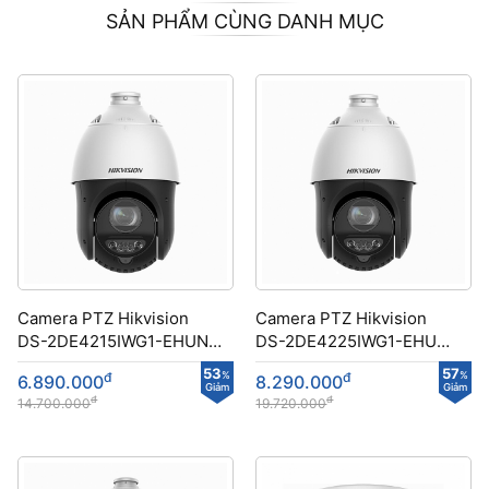
SẢN PHẨM CÙNG DANH MỤC
Camera PTZ Hikvision
Camera PTZ Hikvision
DS-2DE4215IWG1-EHUN
DS-2DE4225IWG1-EHUN
công nghệ DarkFighter
công nghệ DarkFighter
53
57
đ
%
đ
%
6.890.000
8.290.000
Giảm
Giảm
đ
đ
14.700.000
19.720.000