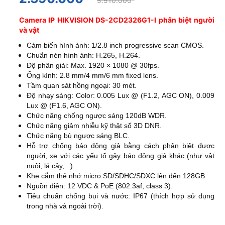
5.510.000
Camera IP HIKVISION DS-2CD2326G1-I phân biệt người
và vật
Cảm biến hình ảnh: 1/2.8 inch progressive scan CMOS.
Chuẩn nén hình ảnh: H.265, H.264.
Độ phân giải: Max. 1920 × 1080 @ 30fps.
Ống kính: 2.8 mm/4 mm/6 mm fixed lens.
Tầm quan sát hồng ngoại: 30 mét.
Độ nhạy sáng: Color: 0.005 Lux @ (F1.2, AGC ON), 0.009
Lux @ (F1.6, AGC ON).
Chức năng chống ngược sáng 120dB WDR.
Chức năng giảm nhiễu kỹ thật số 3D DNR.
Chức năng bù ngược sáng BLC.
Hỗ trợ chống báo động giả bằng cách phân biệt được
người, xe với các yếu tố gây báo động giả khác (như vật
nuôi, lá cây,...).
Khe cắm thẻ nhớ micro SD/SDHC/SDXC lên đến 128GB.
Nguồn điện: 12 VDC & PoE (802.3af, class 3).
Tiêu chuẩn chống bụi và nước: IP67 (thích hợp sử dụng
trong nhà và ngoài trời).