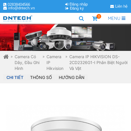
Đăng nhập
02838404566
Liên hệ
info@dntech.vn
Đăng ký
0
MENU
Camera Có
Camera
Camera IP HIKVISION DS-
Dây, Đầu Ghi
IP
2CD2326G1-I Phân Biệt Người
Hình
Hikvision
Và Vật
CHI TIẾT
THÔNG SỐ
HƯỚNG DẪN