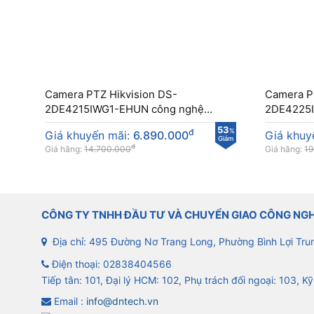
Camera PTZ Hikvision DS-
Camera P
2DE4215IWG1-EHUN công nghệ
2DE4225
DarkFighter
DarkFight
53
đ
%
Giá khuyến mãi:
6.890.000
Giá khuy
Giảm
đ
Giá hãng:
14.700.000
Giá hãng:
19
CÔNG TY TNHH ĐẦU TƯ VÀ CHUYỂN GIAO CÔNG NG
Địa chỉ: 495 Đường Nơ Trang Long, Phường Bình Lợi Tru
Điện thoại:
02838404566
Tiếp tân: 101, Đại lý HCM: 102, Phụ trách đối ngoại: 103, Kỹ
Email :
info@dntech.vn