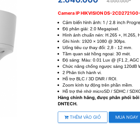
4.000.000
Camera IP HIKVISION DS-2CD2721G0-I
Cảm biến hình ảnh: 1 / 2.8 inch Prog
Độ phân giải: 2.0 Megapixel.
Hình ảnh chuẩn nén: H.265 +, H.265, H
Ghi hình: 1920 × 1080 @ 30fps.
Uống tiêu cự thay đổi: 2,8 - 12 mm.
Tầm quan sát hồng ngoại: 30 mét.
Độ sáng: Màu: 0.01 Lux @ (F1.2, AGC
Chức năng chống ngược sáng 120dB
2 Phân tích hành vi.
Hỗ trợ BLC / 3D DNR / ROI.
Zoom kính tự động trên phần mềm.
Hỗ trợ thẻ nhớ microSD / SDHC / SDX
Hàng chính hãng, được phân phối bởi
DNTECH.
THÊM VÀO GIỎ
MUA NGAY