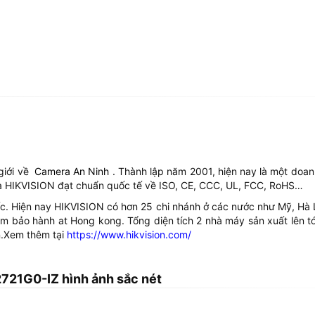
giới về
Camera An Ninh
. Thành lập năm 2001, hiện nay là một doan
 HIKVISION đạt chuẩn quốc tế về ISO, CE, CCC, UL, FCC, RoHS…
. Hiện nay HIKVISION có hơn 25 chi nhánh ở các nước như Mỹ, Hà Lan
 bảo hành at Hong kong. Tổng diện tích 2 nhà máy sản xuất lên tớ
n.Xem thêm tại
https://www.hikvision.com/
21G0-IZ hình ảnh sắc nét