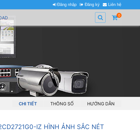
Đăng nhập
Đăng ký
Liên hệ
0
OAD
CHI TIẾT
THÔNG SỐ
HƯỚNG DẪN
-2CD2721G0-IZ HÌNH ẢNH SẮC NÉT