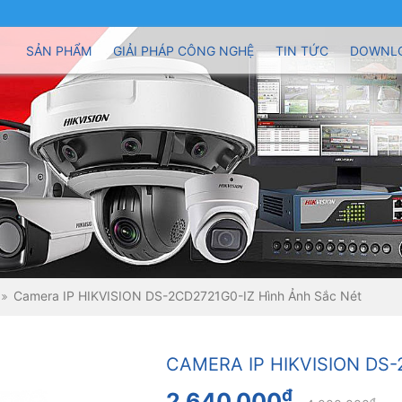
SẢN PHẨM
GIẢI PHÁP CÔNG NGHỆ
TIN TỨC
DOWNL
Camera IP HIKVISION DS-2CD2721G0-IZ Hình Ảnh Sắc Nét
CAMERA IP HIKVISION DS
đ
2.640.000
đ