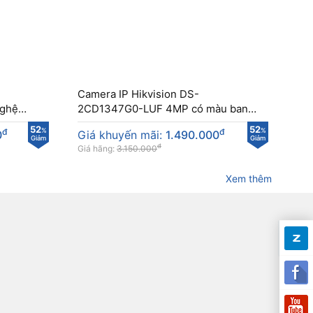
Camera IP Hikvision DS-
ghệ
2CD1347G0-LUF 4MP có màu ban
đêm
52
52
đ
%
đ
%
0
Giá khuyến mãi:
1.490.000
Giảm
Giảm
đ
Giá hãng:
3.150.000
Xem thêm