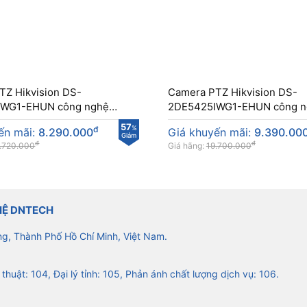
TZ Hikvision DS-
Camera PTZ Hikvision DS-
IWG1-EHUN công nghệ
2DE5425IWG1-EHUN công n
er
DarkFighter
57
đ
%
ến mãi:
8.290.000
Giá khuyến mãi:
9.390.00
Giảm
đ
đ
.720.000
Giá hãng:
19.700.000
HỆ DNTECH
ng, Thành Phố Hồ Chí Minh, Việt Nam.
 thuật: 104, Đại lý tỉnh: 105, Phản ánh chất lượng dịch vụ: 106.