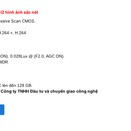
Z hình ảnh sắc nét
ressive Scan CMOS.
.264 +, H.264.
 ON), 0.028Lux @ (F2.0, AGC ON).
 WDR.
C lên đến 128 GB.
 Công ty TNHH Đầu tư và chuyển giao công nghệ