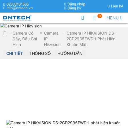
Đăng nhập
02838404566
Liên hệ
info@dntech.vn
Đăng ký
0
MENU
Camera Có
Camera
Camera IP HIKVISION DS-
Dây, Đầu Ghi
IP
2CD2935FWD-I Phát Hiện
Hình
Hikvision
Khuôn Mặt.
CHI TIẾT
THÔNG SỐ
HƯỚNG DẪN