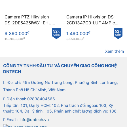
Camera PTZ Hikvision
Camera IP Hikvision DS-
DS-2DE5425IWG1-EHUN
2CD1347G0-LUF 4MP có
công nghệ DarkFighter
màu ban đêm
52
52
đ
%
đ
%
9.390.000
1.490.000
Giảm
Giảm
đ
đ
19.700.000
3.150.000
Xem thêm
CÔNG TY TNHH ĐẦU TƯ VÀ CHUYỂN GIAO CÔNG NGHỆ
DNTECH
Địa chỉ: 495 Đường Nơ Trang Long, Phường Bình Lợi Trung,
Thành Phố Hồ Chí Minh, Việt Nam.
Điện thoại:
02838404566
Tiếp tân: 101, Đại lý HCM: 102, Phụ trách đối ngoại: 103, Kỹ
thuật: 104, Đại lý tỉnh: 105, Phản ánh chất lượng dịch vụ: 106.
Email :
info@dntech.vn