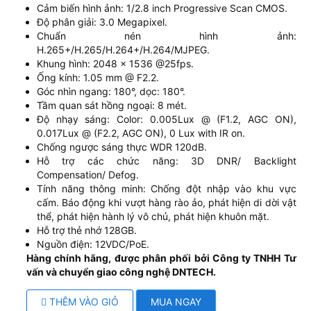
Cảm biến hình ảnh: 1/2.8 inch Progressive Scan CMOS.
Độ phân giải: 3.0 Megapixel.
Chuẩn nén hình ảnh:
H.265+/H.265/H.264+/H.264/MJPEG.
Khung hình: 2048 × 1536 @25fps.
Ống kính: 1.05 mm @ F2.2.
Góc nhìn ngang: 180°, dọc: 180°.
Tầm quan sát hồng ngoại: 8 mét.
Độ nhạy sáng: Color: 0.005Lux @ (F1.2, AGC ON),
0.017Lux @ (F2.2, AGC ON), 0 Lux with IR on.
Chống ngược sáng thực WDR 120dB.
Hỗ trợ các chức năng: 3D DNR/ Backlight
Compensation/ Defog.
Tính năng thông minh: Chống đột nhập vào khu vực
cấm. Báo động khi vượt hàng rào ảo, phát hiện di dời vật
thể, phát hiện hành lý vô chủ, phát hiện khuôn mặt.
Hỗ trợ thẻ nhớ 128GB.
Nguồn điện: 12VDC/PoE.
Hàng chính hãng, được phân phối bởi Công ty TNHH Tư
vấn và chuyển giao công nghệ DNTECH.
THÊM VÀO GIỎ
MUA NGAY