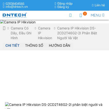
Đăng nhập
02838404566
Liên hệ
info@dntech.vn
Đăng ký
0
MENU
Camera Có
Camera
Camera IP Hikvision DS-
Dây, Đầu Ghi
IP
2CD2T46G2-2I Phân Biệt
Hình
Hikvision
Người Và Vật
CHI TIẾT
THÔNG SỐ
HƯỚNG DẪN