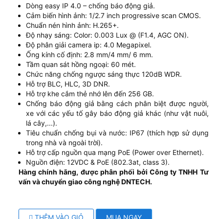
Dòng easy IP 4.0 – chống báo động giả.
Cảm biến hình ảnh: 1/2.7 inch progressive scan CMOS.
Chuẩn nén hình ảnh: H.265+.
Độ nhạy sáng: Color: 0.003 Lux @ (F1.4, AGC ON).
Độ phân giải camera ip: 4.0 Megapixel.
Ống kính cố định: 2.8 mm/4 mm/ 6 mm.
Tầm quan sát hồng ngoại: 60 mét.
Chức năng chống ngược sáng thực 120dB WDR.
Hỗ trợ BLC, HLC, 3D DNR.
Hỗ trợ khe cắm thẻ nhớ lên đến 256 GB.
Chống báo động giả bằng cách phân biệt được người,
xe với các yếu tố gây báo động giả khác (như vật nuôi,
lá cây,...).
Tiêu chuẩn chống bụi và nước: IP67 (thích hợp sử dụng
trong nhà và ngoài trời).
Hỗ trợ cấp nguồn qua mạng PoE (Power over Ethernet).
Nguồn điện: 12VDC & PoE (802.3at, class 3).
Hàng chính hãng, được phân phối bởi Công ty TNHH Tư
vấn và chuyển giao công nghệ DNTECH.
THÊM VÀO GIỎ
MUA NGAY