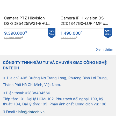
Camera PTZ Hikvision
Camera IP Hikvision DS-
DS-2DE5425IWG1-EHUN
2CD1347G0-LUF 4MP có
công nghệ DarkFighter
màu ban đêm
52
52
đ
%
đ
%
9.390.000
1.490.000
Giảm
Giảm
đ
đ
19.700.000
3.150.000
Xem thêm
CÔNG TY TNHH ĐẦU TƯ VÀ CHUYỂN GIAO CÔNG NGHỆ
DNTECH
Địa chỉ: 495 Đường Nơ Trang Long, Phường Bình Lợi Trung,
Thành Phố Hồ Chí Minh, Việt Nam.
Điện thoại:
02838404566
Tiếp tân: 101, Đại lý HCM: 102, Phụ trách đối ngoại: 103, Kỹ
thuật: 104, Đại lý tỉnh: 105, Phản ánh chất lượng dịch vụ: 106.
Email :
info@dntech.vn