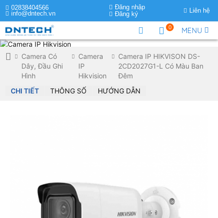
Đăng nhập
02838404566
Liên hệ
info@dntech.vn
Đăng ký
0
MENU
Camera Có
Camera
Camera IP HIKVISON DS-
Dây, Đầu Ghi
IP
2CD2027G1-L Có Màu Ban
Hình
Hikvision
Đêm
CHI TIẾT
THÔNG SỐ
HƯỚNG DẪN