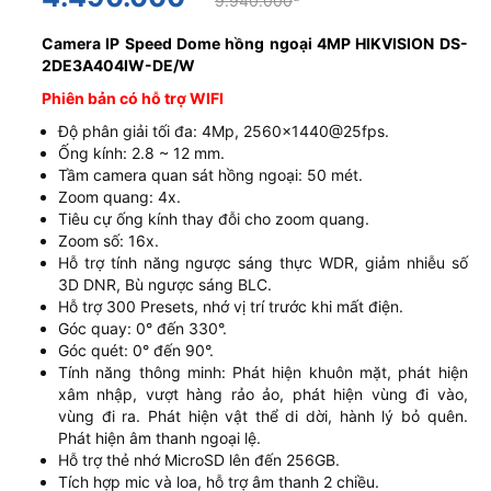
9.940.000
Camera IP Speed Dome hồng ngoại 4MP HIKVISION
DS-
2DE3A404IW-DE/W
Phiên bản có hỗ trợ WIFI
Độ phân giải tối đa: 4Mp, 2560x1440@25fps.
Ống kính: 2.8 ~ 12 mm.
Tầm camera quan sát hồng ngoại: 50 mét.
Zoom quang: 4x.
Tiêu cự ống kính thay đỗi cho zoom quang.
Zoom số: 16x.
Hỗ trợ tính năng ngược sáng thực WDR, giảm nhiễu số
3D DNR, Bù ngược sáng BLC.
Hỗ trợ 300 Presets, nhớ vị trí trước khi mất điện.
Góc quay: 0° đến 330°.
Góc quét: 0° đến 90°.
Tính năng thông minh: Phát hiện khuôn mặt, phát hiện
xâm nhập, vượt hàng rảo ảo, phát hiện vùng đi vào,
vùng đi ra. Phát hiện vật thể di dời, hành lý bỏ quên.
Phát hiện âm thanh ngoại lệ.
Hỗ trợ thẻ nhớ MicroSD lên đến 256GB.
Tích hợp mic và loa, hỗ trợ âm thanh 2 chiều.