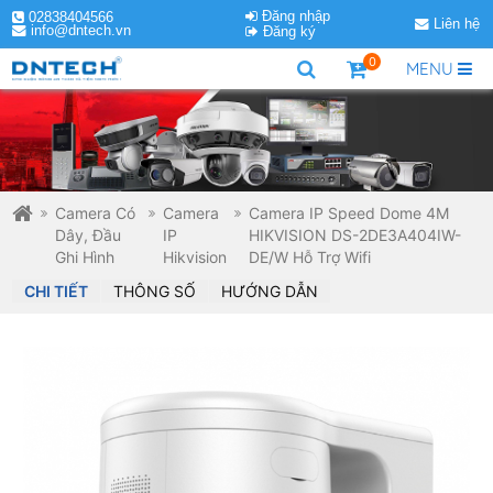
Đăng nhập
02838404566
Liên hệ
info@dntech.vn
Đăng ký
0
MENU
Camera Có
Camera
Camera IP Speed Dome 4M
Dây, Đầu
IP
HIKVISION DS-2DE3A404IW-
Ghi Hình
Hikvision
DE/W Hỗ Trợ Wifi
CHI TIẾT
THÔNG SỐ
HƯỚNG DẪN