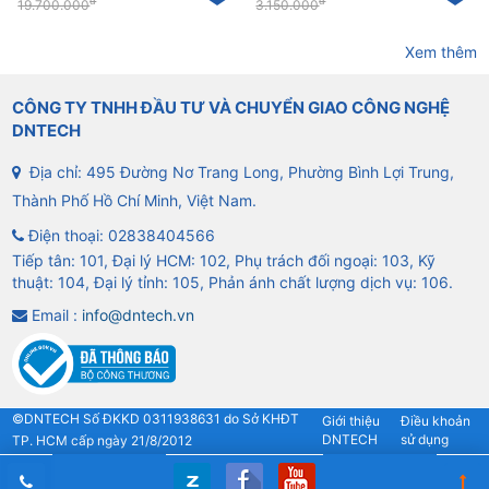
đ
đ
19.700.000
3.150.000
Xem thêm
CÔNG TY TNHH ĐẦU TƯ VÀ CHUYỂN GIAO CÔNG NGHỆ
DNTECH
Địa chỉ: 495 Đường Nơ Trang Long, Phường Bình Lợi Trung,
Thành Phố Hồ Chí Minh, Việt Nam.
Điện thoại:
02838404566
Tiếp tân: 101, Đại lý HCM: 102, Phụ trách đối ngoại: 103, Kỹ
thuật: 104, Đại lý tỉnh: 105, Phản ánh chất lượng dịch vụ: 106.
Email :
info@dntech.vn
©DNTECH Số ĐKKD 0311938631 do Sở KHĐT
Giới thiệu
Điều khoản
DNTECH
sử dụng
TP. HCM cấp ngày 21/8/2012