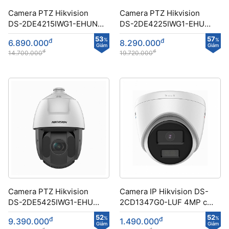
Camera PTZ Hikvision
Camera PTZ Hikvision
DS-2DE4215IWG1-EHUN
DS-2DE4225IWG1-EHUN
công nghệ DarkFighter
công nghệ DarkFighter
53
57
đ
%
đ
%
6.890.000
8.290.000
Giảm
Giảm
đ
đ
14.700.000
19.720.000
Camera PTZ Hikvision
Camera IP Hikvision DS-
DS-2DE5425IWG1-EHUN
2CD1347G0-LUF 4MP có
công nghệ DarkFighter
màu ban đêm
52
52
đ
%
đ
%
9.390.000
1.490.000
Giảm
Giảm