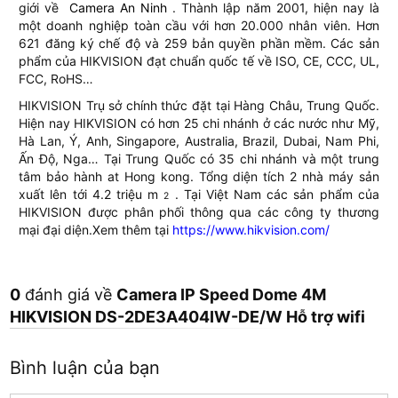
giới về
Camera An Ninh
. Thành lập năm 2001, hiện nay là
một doanh nghiệp toàn cầu với hơn 20.000 nhân viên. Hơn
621 đăng ký chế độ và 259 bản quyền phần mềm. Các sản
phẩm của HIKVISION đạt chuẩn quốc tế về ISO, CE, CCC, UL,
FCC, RoHS…
HIKVISION Trụ sở chính thức đặt tại Hàng Châu, Trung Quốc.
Hiện nay HIKVISION có hơn 25 chi nhánh ở các nước như Mỹ,
Hà Lan, Ý, Anh, Singapore, Australia, Brazil, Dubai, Nam Phi,
Ấn Độ, Nga… Tại Trung Quốc có 35 chi nhánh và một trung
tâm bảo hành at Hong kong. Tổng diện tích 2 nhà máy sản
xuất lên tới 4.2 triệu m
. Tại Việt Nam các sản phẩm của
2
HIKVISION được phân phối thông qua các công ty thương
mại đại diện.Xem thêm tại
https://www.hikvision.com/
0
đánh giá về
Camera IP Speed Dome 4M
HIKVISION DS-2DE3A404IW-DE/W Hỗ trợ wifi
Bình luận của bạn