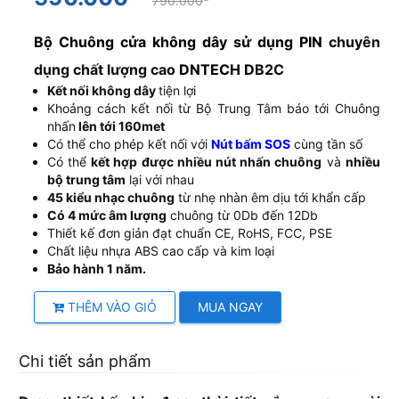
790.000
Bộ Chuông cửa không dây sử dụng PIN
chuyên
dụng chất lượng cao
DNTECH D
B2C
Kết nối không dây
tiện lợi
Khoảng cách kết nối từ Bộ Trung Tâm báo tới Chuông
nhấn
lên tới 160met
Có thể cho phép kết nối với
Nút bấm SOS
cùng tần số
Có thể
kết hợp được nhiều nút nhấn chuông
và
nhiều
bộ trung tâm
lại với nhau
45 kiểu nhạc chuông
từ nhẹ nhàn êm dịu tới khẩn cấp
Có 4 mức âm lượng
chuông từ 0Db đến 12Db
Thiết kế đơn giản đạt chuẩn CE, RoHS, FCC, PSE
Chất liệu nhựa ABS cao cấp và kim loại
Bảo hành 1 năm.
THÊM VÀO GIỎ
MUA NGAY
Chi tiết sản phẩm