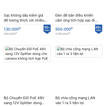
Sạc không dây kiêm giá
Đèn để bàn điều khiển
đỡ tương thích với nhiều
cảm ứng tích hợp sạc điện
loại điện thoại
thoại không dây
55
45
đ
%
đ
%
130.000
950.000
Giảm
Giảm
đ
đ
290.000
1.750.000
Bộ Chuyển Đổi PoE 48V
Bộ chia cổng mạng LAN
sang 12V Splitter dùng
vào 1 ra 3 tiện lợi