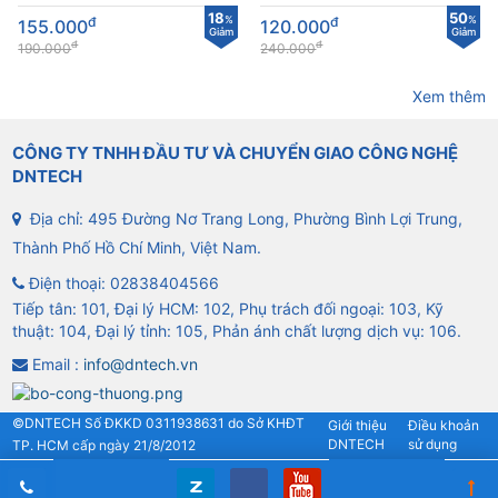
cho camera không tích
18
50
đ
%
đ
%
155.000
120.000
hợp PoE
Giảm
Giảm
đ
đ
190.000
240.000
Xem thêm
CÔNG TY TNHH ĐẦU TƯ VÀ CHUYỂN GIAO CÔNG NGHỆ
DNTECH
Địa chỉ: 495 Đường Nơ Trang Long, Phường Bình Lợi Trung,
Thành Phố Hồ Chí Minh, Việt Nam.
Điện thoại:
02838404566
Tiếp tân: 101, Đại lý HCM: 102, Phụ trách đối ngoại: 103, Kỹ
thuật: 104, Đại lý tỉnh: 105, Phản ánh chất lượng dịch vụ: 106.
Email :
info@dntech.vn
©DNTECH Số ĐKKD 0311938631 do Sở KHĐT
Giới thiệu
Điều khoản
DNTECH
sử dụng
TP. HCM cấp ngày 21/8/2012