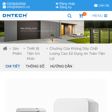
Đăng nhập
02838404566
Liên hệ
info@dntech.vn
Đăng ký
0
MENU
Sản
Thiết Bị
Chuông Cửa Không Dây Chất
Phẩm
Tiện Ích
Lượng Cao Sử Dụng An Toàn Tiện
Khác
Lợi
CHI TIẾT
THÔNG SỐ
HƯỚNG DẪN