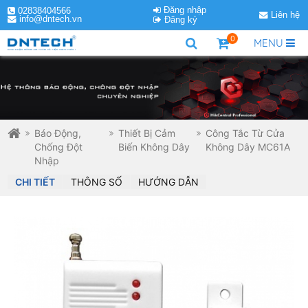
Đăng nhập
02838404566
Liên hệ
info@dntech.vn
Đăng ký
0
MENU
Báo Động,
Thiết Bị Cảm
Công Tắc Từ Cửa
Chống Đột
Biến Không Dây
Không Dây MC61A
Nhập
CHI TIẾT
THÔNG SỐ
HƯỚNG DẪN