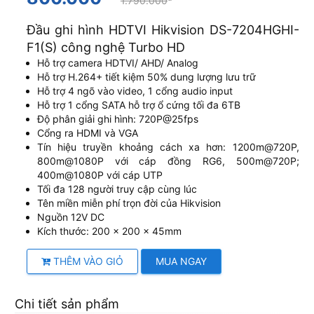
1.790.000
Đầu ghi hình HDTVI Hikvision DS-7204HGHI-
F1(S) công nghệ Turbo HD
Hỗ trợ camera HDTVI/ AHD/ Analog
Hỗ trợ H.264+ tiết kiệm 50% dung lượng lưu trữ
Hỗ trợ 4 ngõ vào video, 1 cổng audio input
Hỗ trợ 1 cổng SATA hỗ trợ ổ cứng tối đa 6TB
Độ phân giải ghi hình: 720P@25fps
Cổng ra HDMI và VGA
Tín hiệu truyền khoảng cách xa hơn: 1200m@720P,
800m@1080P với cáp đồng RG6, 500m@720P;
400m@1080P với cáp UTP
Tối đa 128 người truy cập cùng lúc
Tên miền miễn phí trọn đời của Hikvision
Nguồn 12V DC
Kích thước: 200 × 200 × 45mm
THÊM VÀO GIỎ
MUA NGAY
Chi tiết sản phẩm