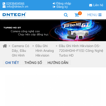
Đăng nhập
02838404566
Liên hệ
info@dntech.vn
Đăng ký
0
MENU
Camera Có
Đầu Ghi
Đầu Ghi Hình Hikvision DS-
Dây, Đầu
Hình Analog
7204HGHI-F1(S) Công Nghệ
Ghi Hình
Hikvision
Turbo HD
CHI TIẾT
THÔNG SỐ
HƯỚNG DẪN