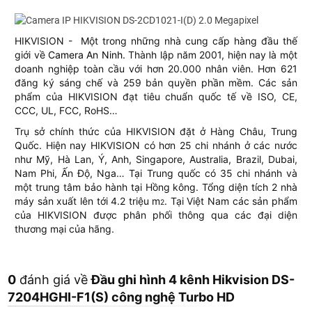
HIKVISION - Một trong những nhà cung cấp hàng đầu thế
giới về
Camera An Ninh
. Thành lập năm 2001, hiện nay là một
doanh nghiệp toàn cầu với hơn 20.000 nhân viên. Hơn 621
đăng ký sáng chế và 259 bản quyền phần mềm. Các sản
phẩm của HIKVISION đạt tiêu chuẩn quốc tế về ISO, CE,
CCC, UL, FCC, RoHS…
Trụ sở chính thức của HIKVISION đặt ở Hàng Châu, Trung
Quốc. Hiện nay HIKVISION có hơn 25 chi nhánh ở các nước
như Mỹ, Hà Lan, Ý, Anh, Singapore, Australia, Brazil, Dubai,
Nam Phi, Ấn Độ, Nga… Tại Trung quốc có 35 chi nhánh và
một trung tâm bảo hành tại Hồng kông. Tổng diện tích 2 nhà
máy sản xuất lên tới 4.2 triệu m
. Tại Việt Nam các sản phẩm
2
của HIKVISION được phân phối thông qua các đại diện
thương mại của hãng.
0
đánh giá về
Đầu ghi hình 4 kênh Hikvision DS-
7204HGHI-F1(S) công nghệ Turbo HD