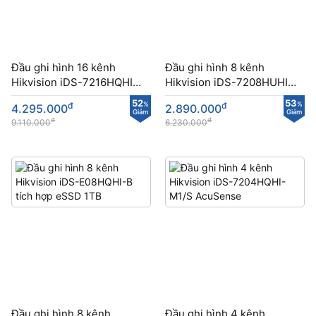
Đầu ghi hình 16 kênh
Đầu ghi hình 8 kênh
Hikvision iDS-7216HQHI-
Hikvision iDS-7208HUHI-
M1/FA công nghệ mới
M1/E hỗ trợ HDD 10TB
52
53
đ
%
đ
%
4.295.000
2.890.000
Giảm
Giảm
đ
đ
9.110.000
6.230.000
Đầu ghi hình 8 kênh
Đầu ghi hình 4 kênh