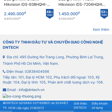
Hikvision iDS-E08HQHI-B
Hikvision iDS-7204HQHI-
tích hợp eSSD 1TB
M1/S AcuSense
48
53
đ
%
đ
%
2.490.000
1.450.000
Giảm
Giảm
đ
đ
4.870.000
3.100.000
Xem thêm
CÔNG TY TNHH ĐẦU TƯ VÀ CHUYỂN GIAO CÔNG NGHỆ
DNTECH
Địa chỉ: 495 Đường Nơ Trang Long, Phường Bình Lợi Trung,
Thành Phố Hồ Chí Minh, Việt Nam.
Điện thoại:
02838404566
Tiếp tân: 101, Đại lý HCM: 102, Phụ trách đối ngoại: 103, Kỹ
thuật: 104, Đại lý tỉnh: 105, Phản ánh chất lượng dịch vụ: 106.
Email :
info@dntech.vn
©DNTECH Số ĐKKD 0311938631 do Sở KHĐT
Giới thiệu
Điều khoản
DNTECH
sử dụng
TP. HCM cấp ngày 21/8/2012