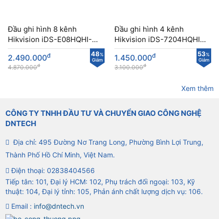
Đầu ghi hình 8 kênh
Đầu ghi hình 4 kênh
Hikvision iDS-E08HQHI-B
Hikvision iDS-7204HQHI-
tích hợp eSSD 1TB
M1/S AcuSense
48
53
đ
%
đ
%
2.490.000
1.450.000
Giảm
Giảm
đ
đ
4.870.000
3.100.000
Xem thêm
CÔNG TY TNHH ĐẦU TƯ VÀ CHUYỂN GIAO CÔNG NGHỆ
DNTECH
Địa chỉ: 495 Đường Nơ Trang Long, Phường Bình Lợi Trung,
Thành Phố Hồ Chí Minh, Việt Nam.
Điện thoại:
02838404566
Tiếp tân: 101, Đại lý HCM: 102, Phụ trách đối ngoại: 103, Kỹ
thuật: 104, Đại lý tỉnh: 105, Phản ánh chất lượng dịch vụ: 106.
Email :
info@dntech.vn