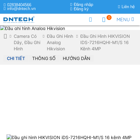
Đăng nhập
02838404566
Liên hệ
info@dntech.vn
Đăng ký
0
MENU
Camera Có
Đầu Ghi Hình
Đầu Ghi Hình HIKVISION
Dây, Đầu Ghi
Analog
IDS-7216HQHI-M1/S 16
Hình
Hikvision
Kênh 4MP
CHI TIẾT
THÔNG SỐ
HƯỚNG DẪN