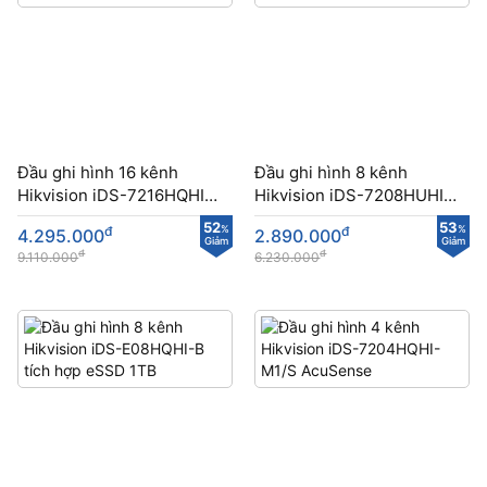
Đầu ghi hình 16 kênh
Đầu ghi hình 8 kênh
Hikvision iDS-7216HQHI-
Hikvision iDS-7208HUHI-
M1/FA công nghệ mới
M1/E hỗ trợ HDD 10TB
52
53
đ
%
đ
%
4.295.000
2.890.000
Giảm
Giảm
đ
đ
9.110.000
6.230.000