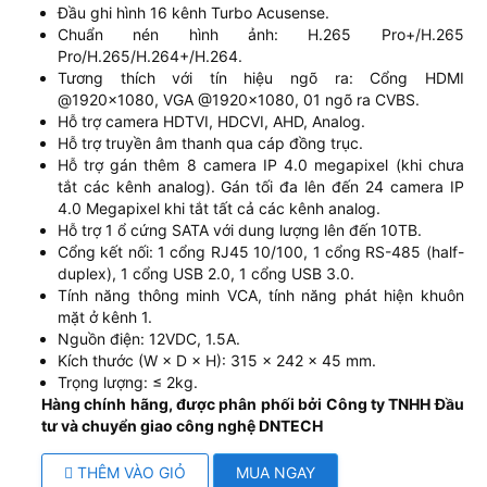
Đầu ghi hình 16 kênh Turbo Acusense.
Chuẩn nén hình ảnh: H.265 Pro+/H.265
Pro/H.265/H.264+/H.264.
Tương thích với tín hiệu ngõ ra: Cổng HDMI
@1920x1080, VGA @1920x1080, 01 ngõ ra CVBS.
Hỗ trợ camera HDTVI, HDCVI, AHD, Analog.
Hỗ trợ truyền âm thanh qua cáp đồng trục.
Hỗ trợ gán thêm 8 camera IP 4.0 megapixel (khi chưa
tắt các kênh analog). Gán tối đa lên đến 24 camera IP
4.0 Megapixel khi tắt tất cả các kênh analog.
Hỗ trợ 1 ổ cứng SATA với dung lượng lên đến 10TB.
Cổng kết nối: 1 cổng RJ45 10/100, 1 cổng RS-485 (half-
duplex), 1 cổng USB 2.0, 1 cổng USB 3.0.
Tính năng thông minh VCA, tính năng phát hiện khuôn
mặt ở kênh 1.
Nguồn điện: 12VDC, 1.5A.
Kích thước (W × D × H): 315 × 242 × 45 mm.
Trọng lượng: ≤ 2kg.
Hàng chính hãng, được phân phối bởi Công ty TNHH Đầu
tư và chuyển giao công nghệ DNTECH
THÊM VÀO GIỎ
MUA NGAY