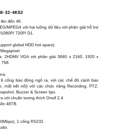
608-32-4KS2
 lên đến 4K.
/MPEG4 với hai luồng dữ liệu với phân giải hỗ trợ
1080P/ 720P/ D1.
Support global HDD hot-spare).
 Megapixel.
ra: 2HDMI/ VGA với phân giải 3840 x 2160, 1920 x
 768.
era.
 6 cổng báo động ngõ ra, với các chế độ cảnh báo
, mất kết nối) với các chức năng Recording, PTZ,
napshot, Buzzer & Screen tips.
ra
với chuẩn tương thích Onvif 2.4.
đến 48TB.
00Mbps), 1 cổng RS232.
udio.