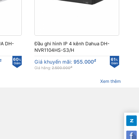
UA DH-
Đầu ghi hình IP 4 kênh Dahua DH-
NVR1104HS-S3/H
60
61
đ
%
đ
%
Giá khuyến mãi:
955.000
Giảm
Giảm
đ
Giá hãng:
2.500.000
Xem thêm