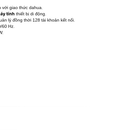
h với giao thức dahua.
áy tính
thiết bị di động.
ản lý đồng thời 128 tài khoản kết nối.
/60 Hz.
W.