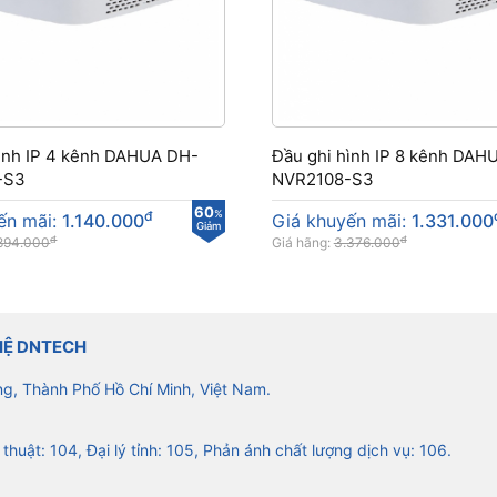
hình IP 4 kênh DAHUA DH-
Đầu ghi hình IP 8 kênh DAH
-S3
NVR2108-S3
60
đ
%
ến mãi:
1.140.000
Giá khuyến mãi:
1.331.000
Giảm
đ
đ
894.000
Giá hãng:
3.376.000
HỆ DNTECH
ng, Thành Phố Hồ Chí Minh, Việt Nam.
 thuật: 104, Đại lý tỉnh: 105, Phản ánh chất lượng dịch vụ: 106.