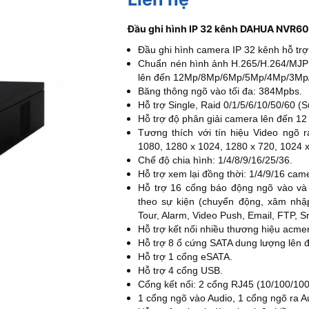
Đầu ghi hình IP 32 kênh DAHUA NVR
Đầu ghi hình camera IP
32 kênh hỗ trợ
Chuẩn nén hình ảnh H.265/H.264/MJPEG
lên đến 12Mp/8Mp/6Mp/5Mp/4Mp/3Mp/
Băng thông ngõ vào tối đa: 384Mpbs.
Hỗ trợ Single, Raid 0/1/5/6/10/50/60 (
Hỗ trợ độ phân giải camera lên đến 12
Tương thích với tín hiệu Video ngõ 
1080, 1280 x 1024, 1280 x 720, 1024 x
Chế độ chia hình: 1/4/8/9/16/25/36.
Hỗ trợ xem lại đồng thời: 1/4/9/16 cam
Hỗ trợ 16 cổng báo động ngõ vào và
theo sự kiện (chuyển động, xâm nhập
Tour, Alarm, Video Push, Email, FTP, S
Hỗ trợ kết nối nhiều thương hiệu acme
Hỗ trợ 8 ổ cứng SATA dung lượng lên 
Hỗ trợ 1 cổng eSATA.
Hỗ trợ 4 cổng USB.
Cổng kết nối: 2 cổng RJ45 (10/100/10
1 cổng ngõ vào Audio, 1 cổng ngõ ra A