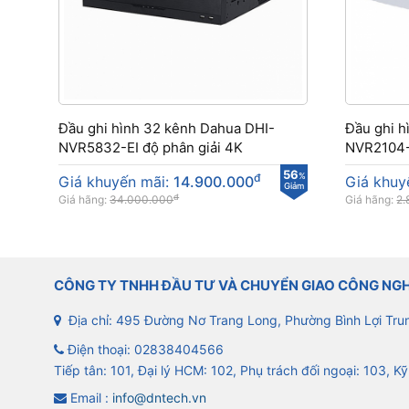
Đầu ghi hình 32 kênh Dahua DHI-
Đầu ghi 
NVR5832-EI độ phân giải 4K
NVR2104
56
đ
%
Giá khuyến mãi:
14.900.000
Giá khuy
Giảm
đ
Giá hãng:
34.000.000
Giá hãng:
2.
CÔNG TY TNHH ĐẦU TƯ VÀ CHUYỂN GIAO CÔNG NG
Địa chỉ: 495 Đường Nơ Trang Long, Phường Bình Lợi Tru
Điện thoại:
02838404566
Tiếp tân: 101, Đại lý HCM: 102, Phụ trách đối ngoại: 103, Kỹ
Email :
info@dntech.vn