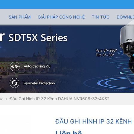
SẢN PHẨM
GIẢI PHÁP CÔNG NGHỆ
TIN TỨC
DOWNL
ua
Đầu Ghi Hình IP 32 Kênh DAHUA NVR608-32-4KS2
ĐẦU GHI HÌNH IP 32 KÊN
Liên hệ