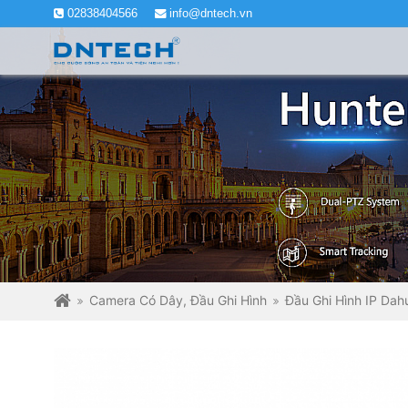
02838404566
info@dntech.vn
Camera Có Dây, Đầu Ghi Hình
Đầu Ghi Hình IP Dah