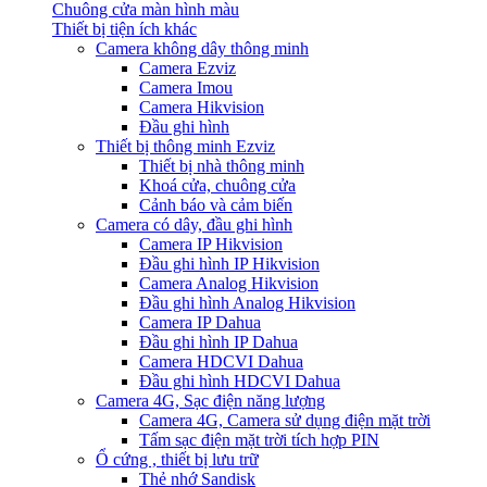
Chuông cửa màn hình màu
Thiết bị tiện ích khác
Camera không dây thông minh
Camera Ezviz
Camera Imou
Camera Hikvision
Đầu ghi hình
Thiết bị thông minh Ezviz
Thiết bị nhà thông minh
Khoá cửa, chuông cửa
Cảnh báo và cảm biến
Camera có dây, đầu ghi hình
Camera IP Hikvision
Đầu ghi hình IP Hikvision
Camera Analog Hikvision
Đầu ghi hình Analog Hikvision
Camera IP Dahua
Đầu ghi hình IP Dahua
Camera HDCVI Dahua
Đầu ghi hình HDCVI Dahua
Camera 4G, Sạc điện năng lượng
Camera 4G, Camera sử dụng điện mặt trời
Tấm sạc điện mặt trời tích hợp PIN
Ổ cứng , thiết bị lưu trữ
Thẻ nhớ Sandisk