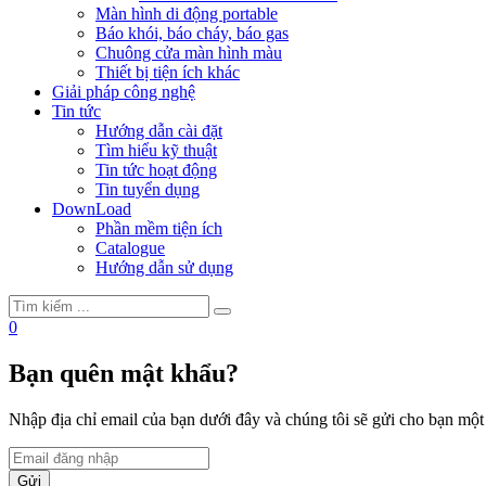
Màn hình di động portable
Báo khói, báo cháy, báo gas
Chuông cửa màn hình màu
Thiết bị tiện ích khác
Giải pháp công nghệ
Tin tức
Hướng dẫn cài đặt
Tìm hiểu kỹ thuật
Tin tức hoạt động
Tin tuyển dụng
DownLoad
Phần mềm tiện ích
Catalogue
Hướng dẫn sử dụng
0
Bạn quên mật khẩu?
Nhập địa chỉ email của bạn dưới đây và chúng tôi sẽ gửi cho bạn mộ
Gửi