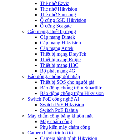
Thẻ nhớ Ezviz
Thẻ nhớ Hikvision
Thẻ nhớ Samsung
Ổ cứng SSD Hikvision
Ổ cứng Seagate
Cáp mạng, thiết bị mạng
Cáp mạng Dintek
Cáp mạng Hikvision
Cáp mạng Aptek
Thiết bị mạng DrayTek
Thiết bị mạng Ruijie
Thiết bị mạng H3C
Bộ phát mạng 4G
Báo động, chống đột nhập
Thiết bị SOS cho người già
Báo động chống trộm Smartlife
Báo động chống trộm Hikvision
Switch PoE công nghệ AI
Switch PoE Hikvision
Switch PoE Dahua
Máy chấm công bằng khuôn mặt
Máy chấm công
Phụ kiện máy chấm công
Camera hành trình ô tô
Camera hành trình Hikvision