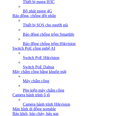
Thiết bị mạng H3C
Bộ phát mạng 4G
Báo động, chống đột nhập
Thiết bị SOS cho người già
Báo động chống trộm Smartlife
Báo động chống trộm Hikvision
Switch PoE công nghệ AI
Switch PoE Hikvision
Switch PoE Dahua
Máy chấm công bằng khuôn mặt
Máy chấm công
Phụ kiện máy chấm công
Camera hành trình ô tô
Camera hành trình Hikvision
Màn hình di động portable
Báo khói, báo cháy, báo gas