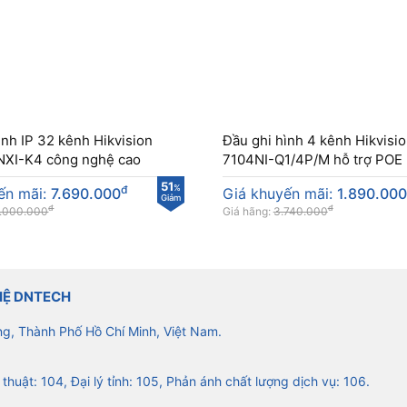
ình IP 32 kênh Hikvision
Đầu ghi hình 4 kênh Hikvisi
XI-K4 công nghệ cao
7104NI-Q1/4P/M hỗ trợ POE
51
đ
%
ến mãi:
7.690.000
Giá khuyến mãi:
1.890.000
Giảm
đ
đ
.000.000
Giá hãng:
3.740.000
HỆ DNTECH
ng, Thành Phố Hồ Chí Minh, Việt Nam.
 thuật: 104, Đại lý tỉnh: 105, Phản ánh chất lượng dịch vụ: 106.