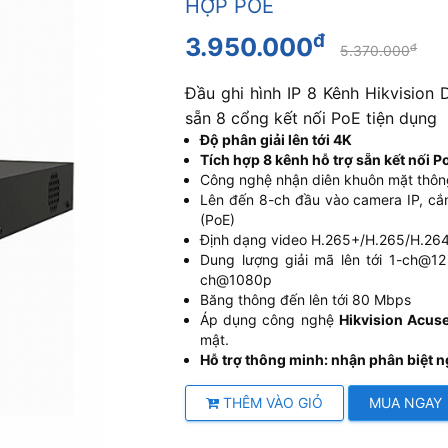
HỢP POE
đ
3.950.000
đ
5.370.000
Đầu ghi hình IP 8 Kênh Hikvision
sẵn 8 cổng kết nối PoE tiện dụng
Độ phân giải lên tới 4K
Tích hợp 8 kênh hỗ trợ sẵn kết nối P
Công nghệ nhận diên khuôn mặt thôn
Lên đến 8-ch đầu vào camera IP, cắ
(PoE)
Định dạng video H.265+/H.265/H.26
Dung lượng giải mã lên tới 1-ch
ch@1080p
Băng thông đến lên tới 80 Mbps
Áp dụng công nghệ
Hikvision Acus
mật.
Hỗ trợ thông minh: nhận phân biệt 
THÊM VÀO GIỎ
MUA NGAY