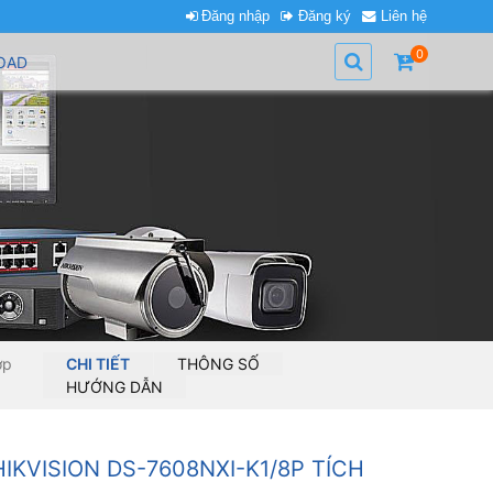
Đăng nhập
Đăng ký
Liên hệ
0
OAD
ợp
CHI TIẾT
THÔNG SỐ
HƯỚNG DẪN
HIKVISION DS-7608NXI-K1/8P TÍCH