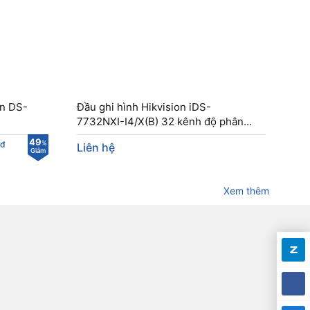
on DS-
Đầu ghi hình Hikvision iDS-
7732NXI-I4/X(B) 32 kênh độ phân
giải lên tới 4K
49
đ
%
Liên hệ
Giảm
Xem thêm