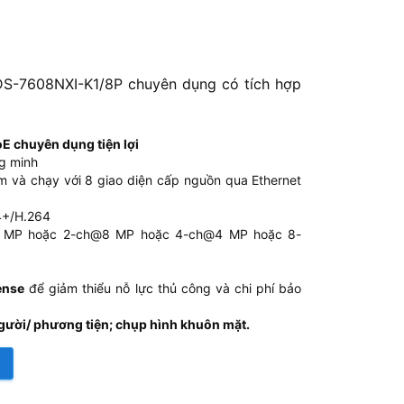
 DS-7608NXI-K1/8P chuyên dụng có tích hợp
oE chuyên dụng tiện lợi
g minh
m và chạy với 8 giao diện cấp nguồn qua Ethernet
4+/H.264
@12 MP hoặc 2-ch@8 MP hoặc 4-ch@4 MP hoặc 8-
ense
để giảm thiểu nỗ lực thủ công và chi phí bảo
người/ phương tiện; chụp hình khuôn mặt.