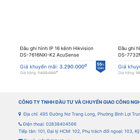
Đâu ghi hình IP 16 kênh Hikvision
Đầu ghi h
DS-7616NXI-K2 AcuSense
DS-7732N
55
đ
%
Giá khuyến mãi:
3.290.000
Giá khuy
Giảm
đ
Giá hãng:
7.420.000
Giá hãng:
16
CÔNG TY TNHH ĐẦU TƯ VÀ CHUYỂN GIAO CÔNG NG
Địa chỉ: 495 Đường Nơ Trang Long, Phường Bình Lợi Tru
Điện thoại:
02838404566
Tiếp tân: 101, Đại lý HCM: 102, Phụ trách đối ngoại: 103, Kỹ