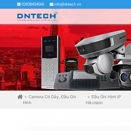
02838404566
info@dntech.vn
Camera Có Dây, Đầu Ghi
Đầu Ghi Hình IP
Hình
Hikvision