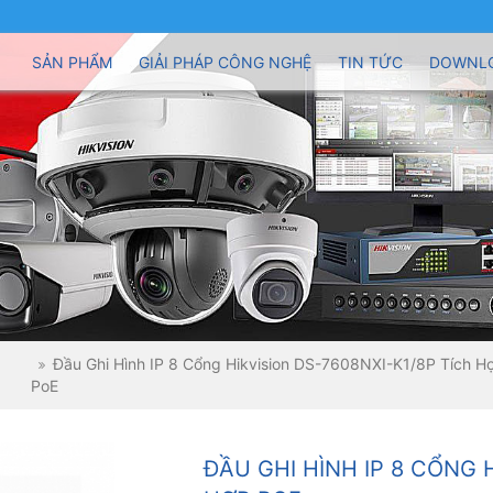
SẢN PHẨM
GIẢI PHÁP CÔNG NGHỆ
TIN TỨC
DOWNL
Đầu Ghi Hình IP 8 Cổng Hikvision DS-7608NXI-K1/8P Tích H
PoE
ĐẦU GHI HÌNH IP 8 CỔNG 