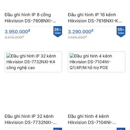
Đầu ghi hình IP 8 cổng
Đâu ghi hình IP 16 kênh
Hikvision DS-7608NXI-
Hikvision DS-7616NXI-K2
K1/8P tích hợp PoE
AcuSense
26
55
đ
%
đ
%
3.950.000
3.290.000
Giảm
Giảm
đ
đ
5.370.000
7.420.000
Đầu ghi hình IP 32 kênh
Đầu ghi hình 4 kênh
Hikvision DS-7732NXI-K4
Hikvision DS-7104NI-
công nghệ cao
Q1/4P/M hỗ trợ POE