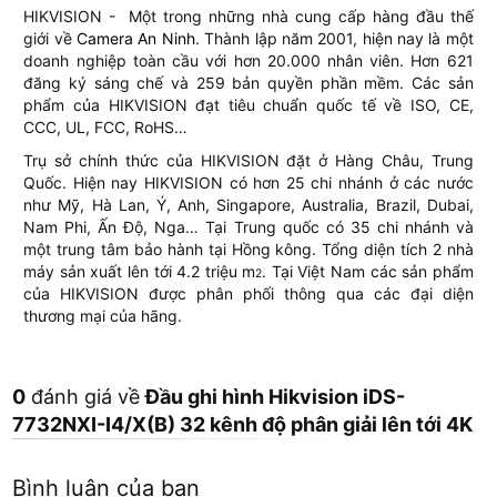
HIKVISION - Một trong những nhà cung cấp hàng đầu thế
giới về
Camera An Ninh
. Thành lập năm 2001, hiện nay là một
doanh nghiệp toàn cầu với hơn 20.000 nhân viên. Hơn 621
đăng ký sáng chế và 259 bản quyền phần mềm. Các sản
phẩm của HIKVISION đạt tiêu chuẩn quốc tế về ISO, CE,
CCC, UL, FCC, RoHS…
Trụ sở chính thức của HIKVISION đặt ở Hàng Châu, Trung
Quốc. Hiện nay HIKVISION có hơn 25 chi nhánh ở các nước
như Mỹ, Hà Lan, Ý, Anh, Singapore, Australia, Brazil, Dubai,
Nam Phi, Ấn Độ, Nga… Tại Trung quốc có 35 chi nhánh và
một trung tâm bảo hành tại Hồng kông. Tổng diện tích 2 nhà
máy sản xuất lên tới 4.2 triệu m
. Tại Việt Nam các sản phẩm
2
của HIKVISION được phân phối thông qua các đại diện
thương mại của hãng.
0
đánh giá về
Đầu ghi hình Hikvision iDS-
7732NXI-I4/X(B) 32 kênh độ phân giải lên tới 4K
Bình luận của bạn