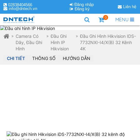
Đăng nhập
02838404566
Liên hệ
info@dntech.vn
Đăng ký
0
MENU
Camera Có
Đầu Ghi
Đầu Ghi Hình Hikvision IDS-
Dây, Đầu Ghi
Hình IP
7732NXI-I4/X(B) 32 Kênh
Hình
Hikvision
4K
CHI TIẾT
THÔNG SỐ
HƯỚNG DẪN