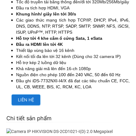
Tốc độ truyền tải băng thông đên/đi tới 320Mb/256Mb/giây
Đầu ra tích hợp HDMI, VGA
Khung hình/ giây lên tới 30/s
Các giao thức mạng tích hợp
TCP/IP, DHCP, IPv4, IPv6,
DNS, DDNS, NTP, RTSP, SADP, SMTP, SNMP, NFS, iSCSI,
ISUP, UPnP™, HTTP, HTTPS
Hỗ trợ tới 4 khe cắm ổ cứng Sata, 1 eSata
Đầu ra HDMI lên tới 4K
Thiết lập vùng bảo vệ 16 kênh
Kết nối tối đa lên tới 32 kênh (Dùng cho 32 camera IP)
Hỗ trợ kép 2 luồng dữ liệu
Khả năng giải mã lên đến 16-ch 1080p
Nguồn điện cho phép
100 đến 240 VAC, 50 đến 60 Hz
Đầu ghi
iDS-7732NXI-I4/X
đã đạt các tiêu chuẩn
CE, FCC,
UL, CB, WEEE, BIS, IC, RCM, KC, LOA
LIÊN HỆ
Chi tiết sản phẩm