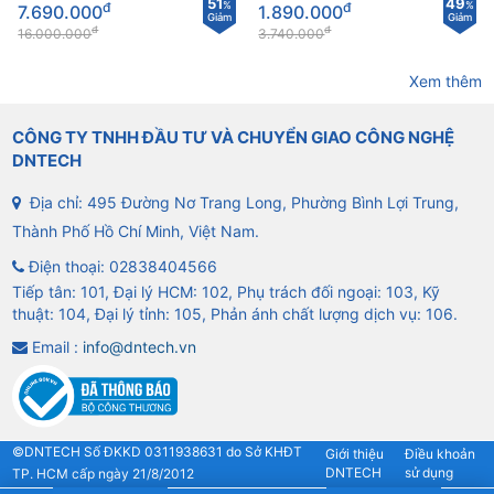
51
49
đ
%
đ
%
7.690.000
1.890.000
Giảm
Giảm
đ
đ
16.000.000
3.740.000
Xem thêm
CÔNG TY TNHH ĐẦU TƯ VÀ CHUYỂN GIAO CÔNG NGHỆ
DNTECH
Địa chỉ: 495 Đường Nơ Trang Long, Phường Bình Lợi Trung,
Thành Phố Hồ Chí Minh, Việt Nam.
Điện thoại:
02838404566
Tiếp tân: 101, Đại lý HCM: 102, Phụ trách đối ngoại: 103, Kỹ
thuật: 104, Đại lý tỉnh: 105, Phản ánh chất lượng dịch vụ: 106.
Email :
info@dntech.vn
©DNTECH Số ĐKKD 0311938631 do Sở KHĐT
Giới thiệu
Điều khoản
DNTECH
sử dụng
TP. HCM cấp ngày 21/8/2012