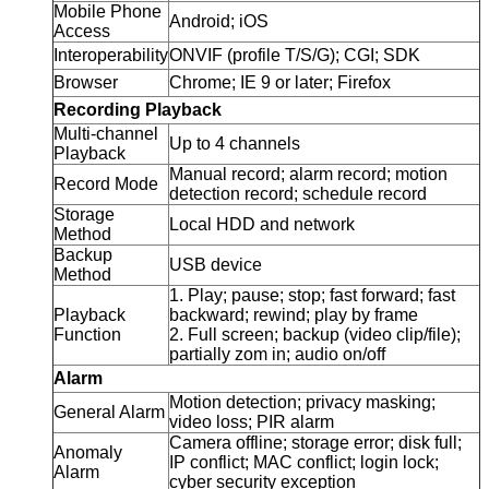
Mobile Phone
Android; iOS
Access
Interoperability
ONVIF (profile T/S/G); CGI; SDK
Browser
Chrome; IE 9 or later; Firefox
Recording Playback
Multi-channel
Up to 4 channels
Playback
Manual record; alarm record; motion
Record Mode
detection record; schedule record
Storage
Local HDD and network
Method
Backup
USB device
Method
1. Play; pause; stop; fast forward; fast
Playback
backward; rewind; play by frame
Function
2. Full screen; backup (video clip/file);
partially zom in; audio on/off
Alarm
Motion detection; privacy masking;
General Alarm
video loss; PIR alarm
Camera offline; storage error; disk full;
Anomaly
IP conflict; MAC conflict; login lock;
Alarm
cyber security exception