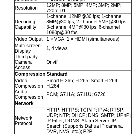
12MP; 8MP; 5MP; 4MP; 3MP; 2MP;
Resolution
720p; D1
1-channel 12MP@30 fps; 1-channel
Decoding
8MP@30 fps; 2-channel 5MP@30 fps;
Capability
3-channel 4MP@30 fps; 6-channel
1080p@30 fps
Video Output
1 × VGA, 1 × HDMI (simultaneous)
Multi-screen
1, 4 views
Display
Third-party
Camera
Onvif
Access
Compression Standard
Video
Smart H.265; H.265; Smart H.264;
Compression
H.264
Audio
PCM; G711A; G711U; G726
Compression
Network
HTTP; HTTPS; TCP/IP; IPv4; RTSP;
UDP; NTP; DHCP; DNS; SMTP; UPnP;
Network
IP Filter; DDNS; Alarm Server; IP
Protocol
Search (Supports Dahua IP camera,
DVR, NVS, etc.); P2P