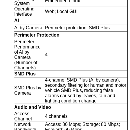
Embedded Linux
System
Operating
Web; Local GUI
Interface
AI
AI by Camera
Perimeter protection; SMD Plus
Perimeter Protection
Perimeter
Performance
of AI by
4
Camera
(Number of
Channels)
SMD Plus
4-channel SMD Plus (AI by camera),
secondary filtering for human and motor
SMD Plus by
vehicle SMD Plus, reducing false
Camera
alarms caused by leaves, rain and
lighting condition change
Audio and Video
Access
4 channels
Channel
Network
Access: 80 Mbps; Storage: 80 Mbps;
Bandwidth
Forward: 60 Mbps