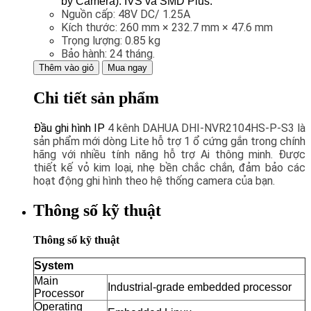
by Camera): IVS và SMD Plus.
Nguồn cấp: 48V DC/ 1.25A
Kích thước: 260 mm × 232.7 mm × 47.6 mm
Trọng lượng: 0.85 kg
Bảo hành: 24 tháng.
Thêm vào giỏ
Mua ngay
Chi tiết sản phẩm
Đầu ghi hình IP
4 kênh DAHUA DHI-NVR2104HS-P-S3 là
sản phẩm mới dòng Lite hỗ trợ 1 ổ cứng gắn trong chính
hãng với nhiều tính năng hỗ trợ Ai thông minh. Được
thiết kế vỏ kim loại, nhẹ bền chắc chắn, đảm bảo các
hoạt động ghi hình theo hệ thống camera của bạn.
Thông số kỹ thuật
Thông số kỹ thuật
System
Main
Industrial-grade embedded processor
Processor
Operating