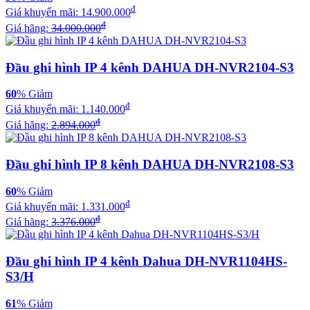
đ
Giá khuyến mãi:
14.900.000
đ
Giá hãng:
34.000.000
Đầu ghi hình IP 4 kênh DAHUA DH-NVR2104-S3
60
% Giảm
đ
Giá khuyến mãi:
1.140.000
đ
Giá hãng:
2.894.000
Đầu ghi hình IP 8 kênh DAHUA DH-NVR2108-S3
60
% Giảm
đ
Giá khuyến mãi:
1.331.000
đ
Giá hãng:
3.376.000
Đầu ghi hình IP 4 kênh Dahua DH-NVR1104HS-
S3/H
61
% Giảm