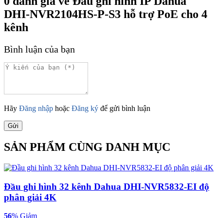
0
đánh giá về
Đầu ghi hình IP Dahua
DHI-NVR2104HS-P-S3 hỗ trợ PoE cho 4
kênh
Bình luận của bạn
Hãy
Đăng nhập
hoặc
Đăng ký
để gửi bình luận
Gửi
SẢN PHẨM CÙNG DANH MỤC
Đầu ghi hình 32 kênh Dahua DHI-NVR5832-EI độ
phân giải 4K
56
% Giảm