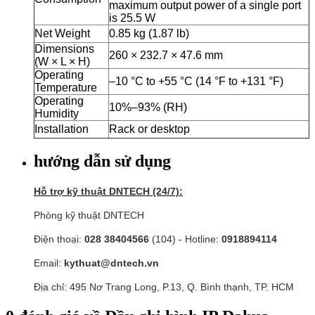
maximum output power of a single port
is 25.5 W
Net Weight
0.85 kg (1.87 lb)
Dimensions
260 × 232.7 × 47.6 mm
(W × L × H)
Operating
–10 °C to +55 °C (14 °F to +131 °F)
Temperature
Operating
10%–93% (RH)
Humidity
Installation
Rack or desktop
hướng dẫn sử dụng
Hỗ trợ kỹ thuật DNTECH (24/7):
Phòng kỹ thuật DNTECH
Điện thoại:
028 38404566
(104) - Hotline:
0918894114
Email:
kythuat@dntech.vn
Địa chỉ: 495 Nơ Trang Long, P.13, Q. Bình thạnh, TP. HCM