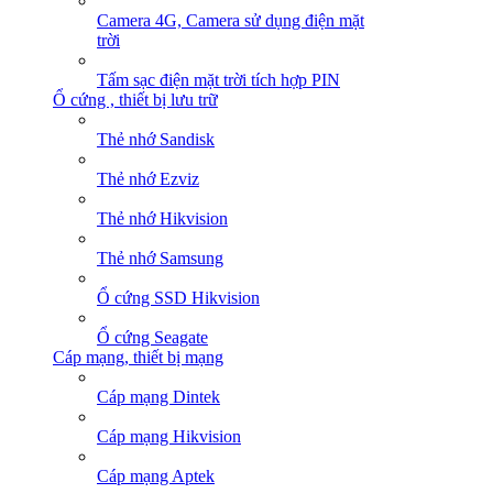
Camera 4G, Camera sử dụng điện mặt
trời
Tấm sạc điện mặt trời tích hợp PIN
Ổ cứng , thiết bị lưu trữ
Thẻ nhớ Sandisk
Thẻ nhớ Ezviz
Thẻ nhớ Hikvision
Thẻ nhớ Samsung
Ổ cứng SSD Hikvision
Ổ cứng Seagate
Cáp mạng, thiết bị mạng
Cáp mạng Dintek
Cáp mạng Hikvision
Cáp mạng Aptek