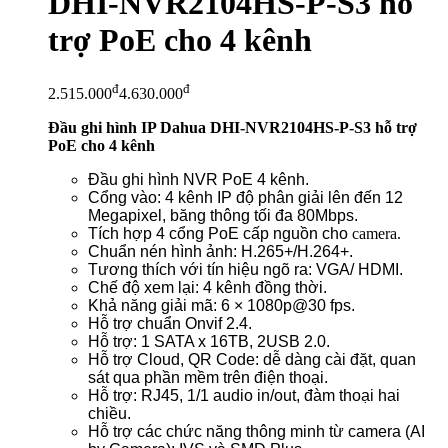
DHI-NVR2104HS-P-S3 hỗ
trợ PoE cho 4 kênh
đ
đ
2.515.000
4.630.000
Đầu ghi hình IP Dahua DHI-NVR2104HS-P-S3 hỗ trợ
PoE cho 4 kênh
Đầu ghi hình NVR PoE 4 kênh.
Cổng vào: 4 kênh IP độ phân giải lên đến 12
Megapixel, băng thông tối đa 80Mbps.
Tích hợp 4 cổng PoE cấp nguồn cho
camera.
Chuẩn nén hình ảnh: H.265+/H.264+.
Tương thích với tín hiệu ngõ ra: VGA/ HDMI.
Chế độ xem lại: 4 kênh đồng thời.
Khả năng giải mã: 6 × 1080p@30 fps.
Hỗ trợ chuẩn Onvif 2.4.
Hỗ trợ: 1 SATA x 16TB, 2USB 2.0.
Hỗ trợ Cloud, QR Code: dễ dàng cài đặt, quan
sát qua phần mềm trên điện thoại.
Hỗ trợ: RJ45, 1/1 audio in/out, đàm thoại hai
chiều.
Hỗ trợ các chức năng thông minh từ camera (AI