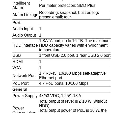
Intelligent
Perimeter protection; SMD Plus
Alarm
Recording; snapshot; buzzer; log;
Alarm Linkage
preset; email; tour
Port
Audio Input
1
Audio Output
1
1 SATA port, up to 16 TB. The maximum
HDD Interface
HDD capacity varies with environment
temperature
USB
1 front USB 2.0 port, 1 rear USB 2.0 port
HDMI
1
VGA
1
1 × RJ-45, 10/100 Mbps self-adaptive
Network Port
Ethernet port
PoE Port
4 × PoE ports, 10/100 Mbps
General
Power Supply
48/53 VDC, 1.25/1.13 A
Total output of NVR is ≤ 10 W (without
HDD)
Power
Total output power of PoE is 36 W, the
Consumption