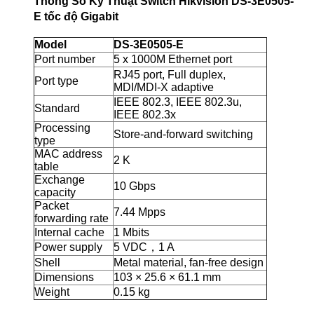
Thông Số Kỹ Thuật Switch Hikvision DS-3E0505-
E tốc độ Gigabit
Model
DS-3E0505-E
Port number
5 x 1000M Ethernet port
RJ45 port, Full duplex,
Port type
MDI/MDI-X adaptive
IEEE 802.3, IEEE 802.3u,
Standard
IEEE 802.3x
Processing
Store-and-forward switching
type
MAC address
2 K
table
Exchange
10 Gbps
capacity
Packet
7.44 Mpps
forwarding rate
Internal cache
1 Mbits
Power supply
5 VDC，1 A
Shell
Metal material, fan-free design
Dimensions
103 × 25.6 × 61.1 mm
Weight
0.15 kg