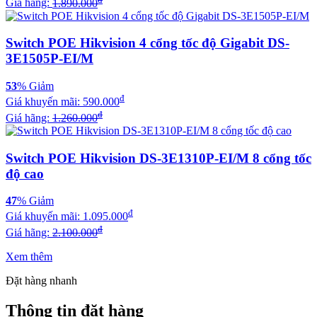
Giá hãng:
1.890.000
Switch POE Hikvision 4 cổng tốc độ Gigabit DS-
3E1505P-EI/M
53
% Giảm
đ
Giá khuyến mãi:
590.000
đ
Giá hãng:
1.260.000
Switch POE Hikvision DS-3E1310P-EI/M 8 cổng tốc
độ cao
47
% Giảm
đ
Giá khuyến mãi:
1.095.000
đ
Giá hãng:
2.100.000
Xem thêm
Đặt hàng nhanh
Thông tin đặt hàng