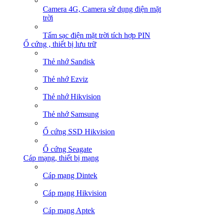
Camera 4G, Camera sử dụng điện mặt
trời
Tấm sạc điện mặt trời tích hợp PIN
Ổ cứng , thiết bị lưu trữ
Thẻ nhớ Sandisk
Thẻ nhớ Ezviz
Thẻ nhớ Hikvision
Thẻ nhớ Samsung
Ổ cứng SSD Hikvision
Ổ cứng Seagate
Cáp mạng, thiết bị mạng
Cáp mạng Dintek
Cáp mạng Hikvision
Cáp mạng Aptek