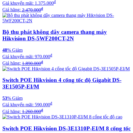
đ
Giá khuyến mãi:
1.375.000
đ
Giá hãng:
2.470.000
Bộ thu phát không dây camera thang máy
Hikvision DS-5WF200CT-2N
48
% Giảm
đ
Giá khuyến mãi:
970.000
đ
Giá hãng:
1.890.000
Switch POE Hikvision 4 cổng tốc độ Gigabit DS-
3E1505P-EI/M
53
% Giảm
đ
Giá khuyến mãi:
590.000
đ
Giá hãng:
1.260.000
Switch POE Hikvision DS-3E1310P-EI/M 8 cổng tốc