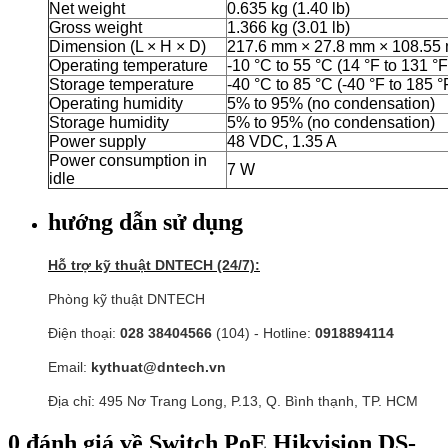
Net weight
0.635 kg (1.40 lb)
Gross weight
1.366 kg (3.01 lb)
Dimension (L × H × D)
217.6 mm × 27.8 mm × 108.55 mm
Operating temperature
-10 °C to 55 °C (14 °F to 131 °F
Storage temperature
-40 °C to 85 °C (-40 °F to 185 °
Operating humidity
5% to 95% (no condensation)
Storage humidity
5% to 95% (no condensation)
Power supply
48 VDC, 1.35 A
Power consumption in
7 W
idle
hướng dẫn sử dụng
Hỗ trợ kỹ thuật DNTECH (24/7):
Phòng kỹ thuật DNTECH
Điện thoại:
028 38404566
(104) - Hotline:
0918894114
Email:
kythuat@dntech.vn
Địa chỉ: 495 Nơ Trang Long, P.13, Q. Bình thạnh, TP. HCM
0
đánh giá về
Switch PoE Hikvision DS-