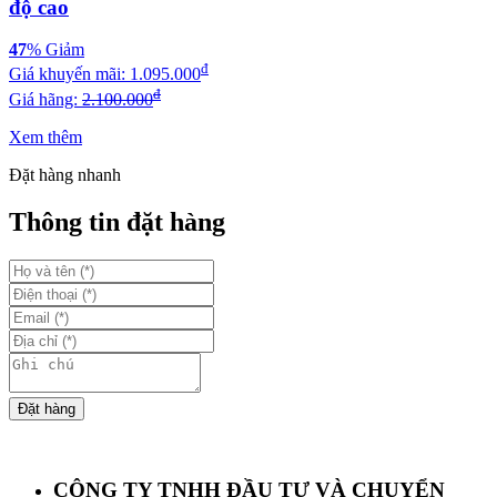
độ cao
47
% Giảm
đ
Giá khuyến mãi:
1.095.000
đ
Giá hãng:
2.100.000
Xem thêm
Đặt hàng nhanh
Thông tin đặt hàng
Đặt hàng
CÔNG TY TNHH ĐẦU TƯ VÀ CHUYỂN