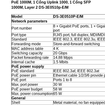
PoE 1000M, 1 Cổng Uplink 1000, 1 Cổng SFP
1000M, Layer 2 DS-3E0510p-E/M
Model
DS-3E0510P-E/M
Network parameters
8 × Gigabit PoE ports, 1 × Gigab
Port number
port
Port type
RJ45 port, full duplex, MDI/MD
Standard
IEEE 802.3, IEEE 802.3u, IEEE
Forwarding mode
Store-and-forward switching
MAC address table
4 K
Switching capacity
20 Gbps
Packet forwarding rate
14.88 Mpps
Internal cache
1.5 Mbits
PoE power supply
PoE standard
IEEE 802.3af, IEEE 802.3at
PoE power pin
Ethernet cable 1/2/3/6 provide
PoE port
Ports 1 to 8
Max. port power
30 W
PoE power budget
58 W
Max. power consumption
65 W
General
Shell
Metal material, no fan equipped