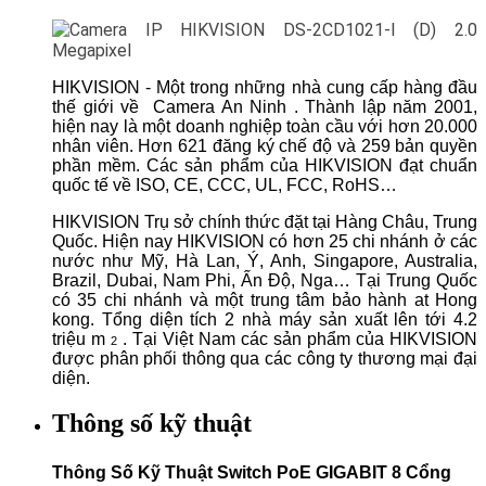
HIKVISION - Một trong những nhà cung cấp hàng đầu
thế giới về
Camera An Ninh
. Thành lập năm 2001,
hiện nay là một doanh nghiệp toàn cầu với hơn 20.000
nhân viên. Hơn 621 đăng ký chế độ và 259 bản quyền
phần mềm. Các sản phẩm của HIKVISION đạt chuẩn
quốc tế về ISO, CE, CCC, UL, FCC, RoHS…
HIKVISION Trụ sở chính thức đặt tại Hàng Châu, Trung
Quốc. Hiện nay HIKVISION có hơn 25 chi nhánh ở các
nước như Mỹ, Hà Lan, Ý, Anh, Singapore, Australia,
Brazil, Dubai, Nam Phi, Ấn Độ, Nga… Tại Trung Quốc
có 35 chi nhánh và một trung tâm bảo hành at Hong
kong. Tổng diện tích 2 nhà máy sản xuất lên tới 4.2
triệu m
. Tại Việt Nam các sản phẩm của HIKVISION
2
được phân phối thông qua các công ty thương mại đại
diện.
Thông số kỹ thuật
Thông Số Kỹ Thuật Switch PoE GIGABIT 8 Cổng