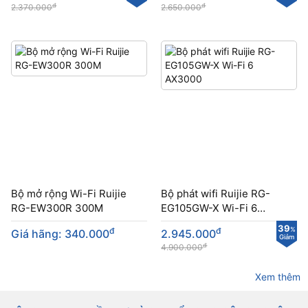
đ
đ
2.370.000
2.650.000
Bộ mở rộng Wi-Fi Ruijie
Bộ phát wifi Ruijie RG-
RG-EW300R 300M
EG105GW-X Wi-Fi 6
AX3000
39
đ
đ
%
Giá hãng: 340.000
2.945.000
Giảm
đ
4.900.000
Xem thêm