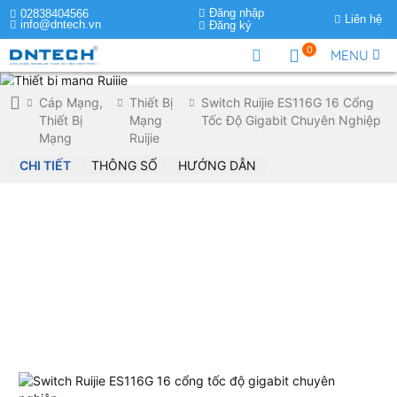
Đăng nhập
02838404566
Liên hệ
info@dntech.vn
Đăng ký
0
MENU
Cáp Mạng,
Thiết Bị
Switch Ruijie ES116G 16 Cổng
Thiết Bị
Mạng
Tốc Độ Gigabit Chuyên Nghiệp
Mạng
Ruijie
CHI TIẾT
THÔNG SỐ
HƯỚNG DẪN