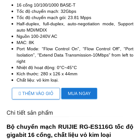
16 cổng 10/100/1000 BASE-T
Tốc độ chuyển mạch: 32Gbps
Tốc độ chuyển mạch gói: 23.81 Mpps
Half-duplex, full-duplex, auto-negotiation mode, Support
auto MDI/MDIX
Nguồn 100-240V AC
MAC: 8K
Port Mode: “Flow Control On”, “Flow Control Off”, “Port
Isolation”, “Extend Data Transmission-10Mbps” from left to
right
Nhiệt độ hoạt động: 0°C~45°C
Kích thước: 280 x 126 x 44mm
Chất liệu: vỏ kim loại.
THÊM VÀO GIỎ
MUA NGAY
Chi tiết sản phẩm
Bộ chuyển mạch RUIJIE RG-ES116G tốc độ
gigabit 16 cổng, chất liệu vỏ kim loại