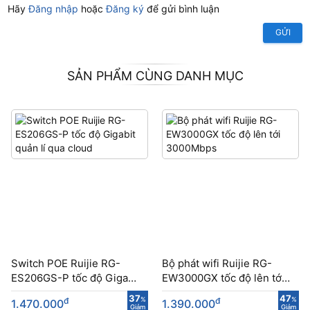
Hãy
Đăng nhập
hoặc
Đăng ký
để gửi bình luận
GỬI
SẢN PHẨM CÙNG DANH MỤC
Switch POE Ruijie RG-
Bộ phát wifi Ruijie RG-
ES206GS-P tốc độ Gigabit
EW3000GX tốc độ lên tới
quản lí qua cloud
3000Mbps
37
47
đ
%
đ
%
1.470.000
1.390.000
Giảm
Giảm