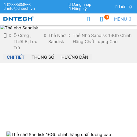
Đăng nhập
02838404566
Liên hệ
info@dntech.vn
Đăng ký
0
MENU
Ổ Cứng ,
Thẻ Nhớ
Thẻ Nhớ Sandisk 16Gb Chính
Thiết Bị Lưu
Sandisk
Hãng Chất Lượng Cao
Trữ
CHI TIẾT
THÔNG SỐ
HƯỚNG DẪN