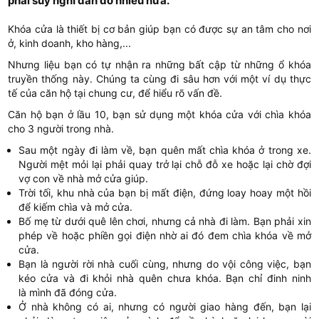
phải suy nghĩ đắn đo nhiều nữa.
Khóa cửa là thiết bị cơ bản giúp bạn có được sự an tâm cho nơi
ở, kinh doanh, kho hàng,...
Nhưng liệu bạn có tự nhận ra những bất cập từ những ổ khóa
truyền thống này. Chúng ta cùng đi sâu hơn với một ví dụ thực
tế của căn hộ tại chung cư, để hiểu rõ vấn đề.
Căn hộ bạn ở lầu 10, bạn sử dụng một khóa cửa với chìa khóa
cho 3 người trong nhà.
Sau một ngày đi làm về, bạn quên mất chìa khóa ở trong xe.
Người mệt mỏi lại phải quay trở lại chỗ đỗ xe hoặc lại chờ đợi
vợ con về nhà mở cửa giúp.
Trời tối, khu nhà của bạn bị mất điện, đứng loay hoay một hồi
để kiếm chìa và mở cửa.
Bố mẹ từ dưới quê lên chơi, nhưng cả nhà đi làm. Bạn phải xin
phép về hoặc phiền gọi điện nhờ ai đó đem chìa khóa về mở
cửa.
Bạn là người rời nhà cuối cùng, nhưng do vội công việc, bạn
kéo cửa và đi khỏi nhà quên chưa khóa. Bạn chỉ đinh ninh
là mình đã đóng cửa.
Ở nhà không có ai, nhưng có người giao hàng đến, bạn lại