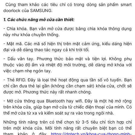
Cùng tham khảo các tiêu chí có trong dòng sản phẩm smart
doorlock của SAMSUNG.
1. Các chức năng mở cửa cần thiết:
- Chìa khóa. Bạn vẫn mở cửa được bằng chìa khóa thông dụng
này như khóa chuyền thống.
- Mật mã. Các mã số hiện thị trên mặt cảm ứng, kiểu dáng hiện
đại và dễ dàng thao tác ngay cả khi trời tối.
- Dấu vân tay. Phương thức bảo mật và tiện lợi. Không phụ
thuộc vào độ ẩm và nhiệt độ môi trường, dễ dàng mở khóa với
việc chạm nhẹ ngón tay.
- Thẻ RFID. Đây là loại thẻ hoạt động qua tần số vô tuyến. Bạn
chỉ cần đưa thẻ lại gần (không cần chạm sát) khóa cửa, chốt sẽ
được mở. Phương thức này rất nhanh chóng.
- Mở cửa thông qua Bluetooth hay wifi. Đây là một hệ mở rộng
trên khóa cửa, giúp bạn mở cửa từ chiếc điện thoại của mình. Có
thể mở cửa từ xa và kiểm soát sự ra vào trong ngôi nhà.
Những tính năng trên có thể chọn từ 3-5 tiêu chí tích hợp chỉ
trên một khóa cửa. Mỗi tính năng rất chuyên biệt bạn có thể
tham khảo ở đây
https://dntech.vn/khoa-cua-thong-minh-