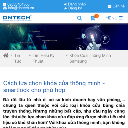
Đăng nhập
02838404566
Liên hệ
info@dntech.vn
Đăng ký
0
MENU
Tin
Tìm Hiểu Kỹ
Khóa Cửa Thông Minh
Tức
Thuật
Samsung
Cách lựa chọn khóa cửa thông minh -
smartlock cho phù hợp
Đã rất lâu từ nhà ở, cơ sở kinh doanh hay văn phòng,...
chúng ta quen thuộc với các loại khóa cửa bằng chìa
truyền thống. Nhưng những bất cập, nhu cầu ngày càng
lớn, thì việc lựa chọn khóa cửa đáp ứng được nhiều tiêu chí
liệu có khó khăn hơn? Với khóa cửa thông minh, bạn không