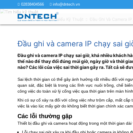
02838404566
info@dntech.vn
Tin Tức
Tìm Hiểu Kỹ Thuật
Đầu Ghi Và Camera IP
Đầu ghi và camera IP chạy sai g
Đầu ghi và camera IP chạy sai giờ, khá nhiều khách h
thế nào để thay đổi đúng múi giờ, ngày giờ và thời gia
nào? Các lỗi của việc sai thời gian gây ra. Tất cả sẽ đư
Sai lệch thời gian có thể gây ảnh hưởng rất nhiều đối với n
quan sát, đặc biệt là trong các lĩnh vực nuôi trồng, chế biế
công việc do toàn xử lý cống việc qua thời gian trên màn hìn
Khi có sự cố xảy ra đối với công việc như trộm cắp, mất cắp t
việc là vào lúc mấy giờ do không biết thời gian chính xác came
Các lỗi thường gặp
Thiết bị đầu ghi và camera hoạt động trong một thời gian dài v
Lỗi chạy sai giờ xảy ra khi đầu ghi hoặc camera ip không đ