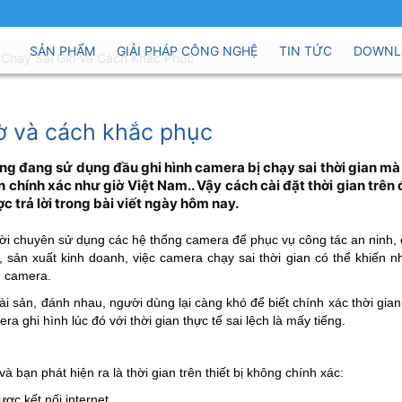
SẢN PHẨM
GIẢI PHÁP CÔNG NGHỆ
TIN TỨC
DOWNL
 Chạy Sai Giờ Và Cách Khắc Phục
iờ và cách khắc phục
àng đang sử dụng đầu ghi hình camera bị chạy sai thời gian mà
n chính xác như giờ Việt Nam.. Vậy cách cài đặt thời gian trên
ợc trả lời trong bài viết ngày hôm nay.
gười chuyên sử dụng các hệ thống camera để phục vụ công tác an ninh,
n, sản xuất kinh doanh, việc camera chạy sai thời gian có thể khiến nh
h camera.
ài sản, đánh nhau, người dùng lại càng khó để biết chính xác thời gian
ra ghi hình lúc đó với thời gian thực tế sai lệch là mấy tiếng.
à bạn phát hiện ra là thời gian trên thiết bị không chính xác:
ược kết nối internet