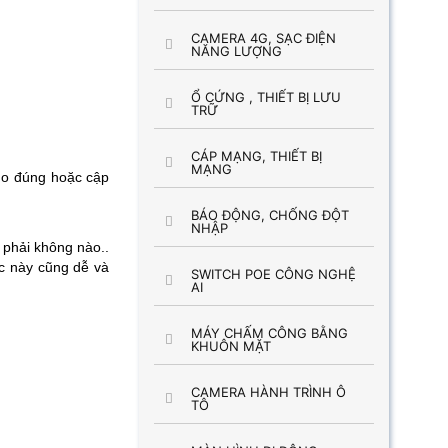
CAMERA 4G, SẠC ĐIỆN
NĂNG LƯỢNG
Ổ CỨNG , THIẾT BỊ LƯU
TRỮ
CÁP MẠNG, THIẾT BỊ
MẠNG
cho đúng hoặc cập
BÁO ĐỘNG, CHỐNG ĐỘT
NHẬP
i phải không nào..
ệc này cũng dễ và
SWITCH POE CÔNG NGHỆ
AI
MÁY CHẤM CÔNG BẰNG
KHUÔN MẶT
CAMERA HÀNH TRÌNH Ô
TÔ