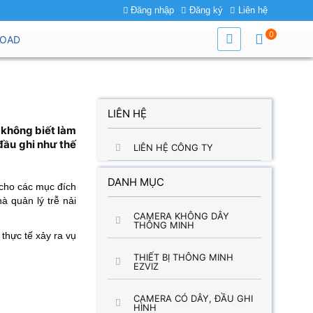
Đăng nhập
Đăng ký
Liên hệ
0
OAD
LIÊN HỆ
 không biết làm
 đầu ghi như thế
LIÊN HỆ CÔNG TY
DANH MỤC
 cho các mục đích
à quản lý trễ nải
CAMERA KHÔNG DÂY
THÔNG MINH
 thực tế xảy ra vụ
THIẾT BỊ THÔNG MINH
EZVIZ
CAMERA CÓ DÂY, ĐẦU GHI
HÌNH