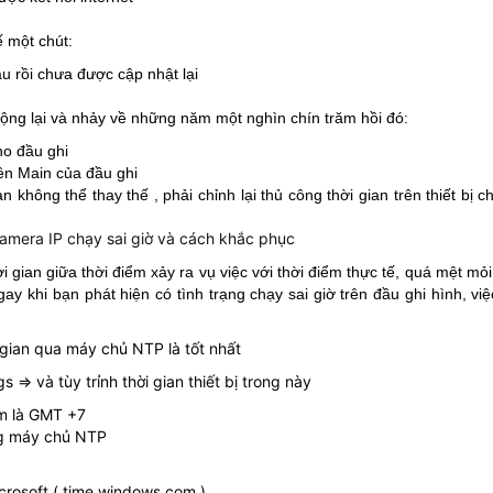
ế một chút:
âu rồi chưa được cập nhật lại
ởi động lại và nhảy về những năm một nghìn chín trăm hồi đó:
ho đầu ghi
ên Main của đầu ghi
hông thể thay thế , phải chỉnh lại thủ công thời gian trên thiết bị 
thời gian giữa thời điểm xảy ra vụ việc với thời điểm thực tế, quá mệt mỏ
y khi bạn phát hiện có tình trạng chạy sai giờ trên đầu ghi hình, vi
i gian qua máy chủ NTP là tốt nhất
=> và tùy trỉnh thời gian thiết bị trong này
am là GMT +7
ằng máy chủ NTP
crosoft ( time.windows.com )