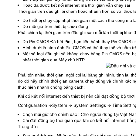
Hoặc đã được kết nối internet mà thời gian vẫn chạy sai
Thời gian trên đầu ghi bị chậm hoặc nhanh hơn so với thực t
Do thiết bị chạy cập nhật thời gian một cách thủ công mà l
Do mũi giờ trên thiết bị chưa đúng
Phải chỉnh lại thời gian trên đầu ghi sau mỗi lần thiết bị kh
Do Pin CMOS Đã hết Pin , bạn tiến hành thay Pin CMOS c
Hình dưới là hình ảnh Pin CMOS có thể thay thế và nằm tr
Một số loại đầu ghi sẽ không chạy bằng Pin CMOS nên bạn k
nhật thời gian qua Máy chủ NTP
Phải tốn nhiều thời gian, ngồi coi lại băng ghi hình, tính lại 
do đó hãy chỉnh thời gian camera chạy đúng và chính xác nga
thực hiện nhanh chóng bằng cách:
Khi có kết nối internet đến thiết bị nên cài đặt đồng bộ thờ
Configuaration =>System => System Settings => Time Settings 
Chọn mũi giờ cho chính xác : Cho người dùng tại Việt N
Cài đặt đồng bộ thời gian qua khi có kết nối internet b
Trong đó :
Server Address : Nhập vào thanh địa chỉ máy chủ của Mi