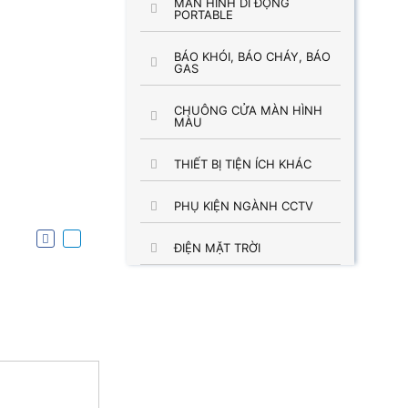
MÀN HÌNH DI ĐỘNG
PORTABLE
BÁO KHÓI, BÁO CHÁY, BÁO
GAS
CHUÔNG CỬA MÀN HÌNH
MÀU
THIẾT BỊ TIỆN ÍCH KHÁC
PHỤ KIỆN NGÀNH CCTV
ĐIỆN MẶT TRỜI