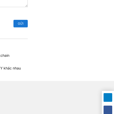
GỬI
kchain
LY khác nhau