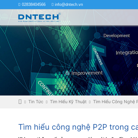
02838404566
info@dntech.vn
Tin Tức
Tìm Hiểu Kỹ Thuật
Tìm Hiểu Công Nghệ 
Tìm hiểu công nghệ P2P trong c