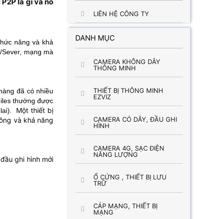
P2P là gì và nó
LIÊN HỆ CÔNG TY
DANH MỤC
 chức năng và khả
t/Sever, mạng mà
.
CAMERA KHÔNG DÂY
THÔNG MINH
THIẾT BỊ THÔNG MINH
hàng đã có nhiều
EZVIZ
 Files thường được
Một thiết bị
lai).
CAMERA CÓ DÂY, ĐẦU GHI
thông và khả năng
HÌNH
CAMERA 4G, SẠC ĐIỆN
NĂNG LƯỢNG
đầu ghi hình mới
Ổ CỨNG , THIẾT BỊ LƯU
TRỮ
CÁP MẠNG, THIẾT BỊ
MẠNG