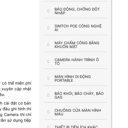
BÁO ĐỘNG, CHỐNG ĐỘT
NHẬP
SWITCH POE CÔNG NGHỆ
AI
MÁY CHẤM CÔNG BẰNG
KHUÔN MẶT
CAMERA HÀNH TRÌNH Ô
TÔ
MÀN HÌNH DI ĐỘNG
PORTABLE
 có thể miễn phí
g xuyên cập nhật
BÁO KHÓI, BÁO CHÁY, BÁO
ều.
GAS
h cài đặt cơ bản
 đầu ghi hình thì
CHUÔNG CỬA MÀN HÌNH
MÀU
g Camera thì chỉ
 lần sử dụng tiếp
THIẾT BỊ TIỆN ÍCH KHÁC