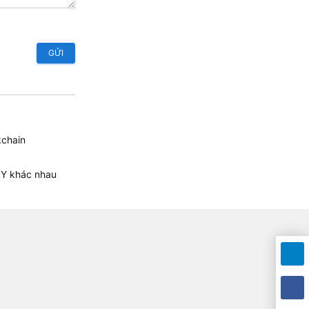
GỬI
kchain
LY khác nhau