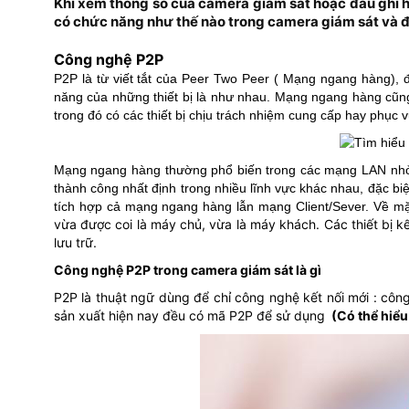
Khi xem thông số của camera giám sát hoặc đầu ghi hìn
có chức năng như thế nào trong camera giám sát và đầ
Công nghệ P2P
P2P là từ viết tắt của Peer Two Peer ( Mạng ngang hàng), 
năng của những thiết bị là như nhau. Mạng ngang hàng cũn
trong đó có các thiết bị chịu trách nhiệm cung cấp hay phục 
Mạng ngang hàng thường phổ biến trong các mạng LAN nhỏ, 
thành công nhất định trong nhiều lĩnh vực khác nhau, đặc biệ
tích hợp cả mạng ngang hàng lẫn mạng Client/Sever. Về mặt
vừa được coi là máy chủ, vừa là máy khách. Các thiết bị k
lưu trữ.
Công nghệ P2P trong camera giám sát là gì
P2P là thuật ngữ dùng để chỉ công nghệ kết nối mới : côn
sản xuất hiện nay đều có mã P2P để sử dụng
(Có thể hiểu 