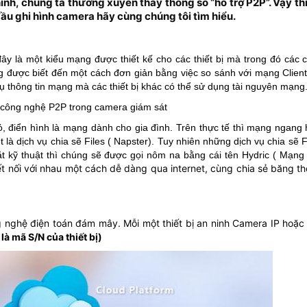
h, chúng ta thường xuyên thấy thông số “hỗ trợ P2P”. Vậy thì 
u ghi hình camera hãy cùng chúng tôi tìm hiểu.
đây là một kiểu mạng được thiết kế cho các thiết bị mà trong đó các
g được biết đến một cách đơn giản bằng việc so sánh với mạng Clien
vụ thông tin mạng mà các thiết bị khác có thể sử dụng tài nguyên mạng
điển hình là mạng dành cho gia đình. Trên thực tế thì mạng ngang 
t là dịch vụ chia sẽ Files ( Napster). Tuy nhiên những dịch vụ chia sẽ
 kỹ thuật thì chúng sẽ được gọi nôm na bằng cái tên Hydric ( Mạng 
ết nối với nhau một cách dễ dàng qua internet, cùng chia sẻ băng 
g nghệ điện toán đám mây. Mỗi một thiết bị an ninh Camera IP hoặc 
là mã S/N của thiết bị)