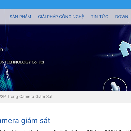
SẢN PHẨM
GIẢI PHÁP CÔNG NGHỆ
TIN TỨC
DOWNL
P2P Trong Camera Giám Sát
amera giám sát