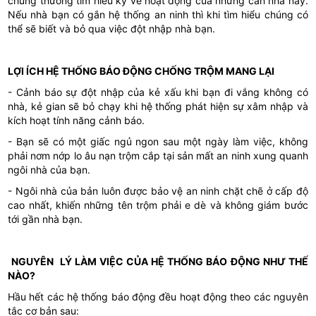
chúng thường tìm hiểu kỹ về hoạt động của những căn nhà này.
Nếu nhà bạn có gắn hệ thống an ninh thì khi tìm hiểu chúng có
thể sẽ biết và bỏ qua việc đột nhập nhà bạn.
LỢI ÍCH HỆ THỐNG BÁO ĐỘNG CHỐNG TRỘM MANG LẠI
- Cảnh báo sự đột nhập của kẻ xấu khi bạn đi vắng không có
nhà, kẻ gian sẽ bỏ chạy khi hệ thống phát hiện sự xâm nhập và
kích hoạt tính năng cảnh báo.
- Bạn sẽ có một giấc ngủ ngon sau một ngày làm việc, không
phải nơm nớp lo âu nạn trộm cắp tại sản mất an ninh xung quanh
ngôi nhà của bạn.
- Ngôi nhà của bản luôn được bảo vệ an ninh chặt chẽ ở cấp độ
cao nhất, khiến những tên trộm phải e dè và không giám bước
tới gần nhà bạn.
NGUYÊN LÝ LÀM VIỆC CỦA HỆ THỐNG BÁO ĐỘNG NHƯ THẾ
NÀO?
Hầu hết các hệ thống báo động đều hoạt động theo các nguyên
tắc cơ bản sau: