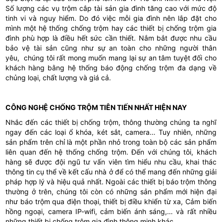
Số lượng các vụ trộm cắp tài sản gia đình tăng cao với mức độ
tinh vi và nguy hiểm. Do đó việc mỗi gia đình nên lắp đặt cho
mình một hệ thống chống trộm hay các thiết bị chống trộm gia
đình phù hợp là điều hết sức cần thiết. Nắm bắt được nhu cầu
bảo vệ tài sản cũng như sự an toàn cho những người thân
yêu, chúng tôi rất mong muốn mang lại sự an tâm tuyệt đối cho
khách hàng bằng
hệ thống báo động chống trộm
đa dạng về
chủng loại, chất lượng và giá cả.
CÔNG NGHỆ CHỐNG TRỘM TIÊN TIẾN NHẤT HIỆN NAY
Nhắc đến các thiết bị chống trộm, thông thường chúng ta nghĩ
ngay đến các loại ổ khóa, két sắt, camera… Tuy nhiên, những
sản phẩm trên chỉ là một phần nhỏ trong toàn bộ các sản phẩm
liên quan đến hệ thống chống trộm. Đến với chúng tôi, khách
hàng sẽ được đội ngũ tư vấn viên tìm hiểu nhu cầu, khai thác
thông tin cụ thể về kết cấu nhà ở để có thể mang đến những giải
pháp hợp lý và hiệu quả nhất. Ngoài các thiết bị báo trộm thông
thường ở trên, chúng tôi còn có những sản phẩm mới hiện đại
như báo trộm qua điện thoại, thiết bị điều khiển từ xa, Cảm biến
hồng ngoại, camera IP-wifi, cảm biến ánh sáng,… và rất nhiều
những
thiết bị chống trộm gia đình thông minh khác.