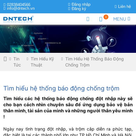
Đăng nhập
02838404566
Liên hệ
info@dntech.vn
Đăng ký
0
MENU
Tin
Tìm Hiểu Kỹ
Tìm Hiểu Hệ Thống Báo Động
Tức
Thuật
Chống Trộm
Tìm hiểu hệ thống báo động chống trộm
Tìm hiểu các hệ thống báo động chống đột nhập này sẽ
cho bạn cách nhìn chuyên sâu để ứng dụng bảo vệ bản
thân mình, tài sản của mình và những người thân yêu mình
!
Ngày nay tình trạng đột nhập, và trộm cắp diễn ra phức tạp,
đặc biệt là tại các thành phố lớn như TP Hồ Chí Minh và Hà Nội.