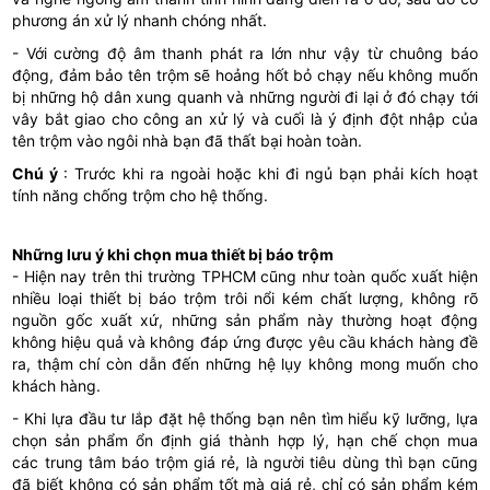
phương án xử lý nhanh chóng nhất.
- Với cường độ âm thanh phát ra lớn như vậy từ chuông báo
động, đảm bảo tên trộm sẽ hoảng hốt bỏ chạy nếu không muốn
bị những hộ dân xung quanh và những người đi lại ở đó chạy tới
vây bắt giao cho công an xử lý và cuối là ý định đột nhập của
tên trộm vào ngôi nhà bạn đã thất bại hoàn toàn.
Chú ý
: Trước khi ra ngoài hoặc khi đi ngủ bạn phải kích hoạt
tính năng
chống trộm cho hệ thống.
Những lưu ý khi chọn mua thiết bị báo trộm
- Hiện nay trên thi trường TPHCM cũng như toàn quốc xuất hiện
nhiều loại thiết bị báo trộm trôi nổi kém chất lượng, không rõ
nguồn gốc xuất xứ, những sản phẩm này thường hoạt động
không hiệu quả và không đáp ứng được yêu cầu khách hàng đề
ra, thậm chí còn dẫn đến những hệ lụy không mong muốn cho
khách hàng.
- Khi lựa đầu tư lắp đặt hệ thống bạn nên tìm hiểu kỹ lưỡng, lựa
chọn sản phẩm ổn định giá thành hợp lý, hạn chế chọn mua
các trung tâm báo trộm giá rẻ, là người tiêu dùng thì bạn cũng
đã biết không có sản phẩm tốt mà giá rẻ, chỉ có sản phẩm kém