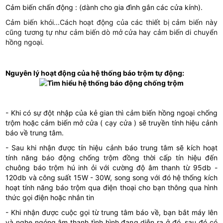
Cảm biến chấn động
: (dành cho gia đình gắn các cửa kính).
Cảm biến khói...Cách hoạt động của các thiết bị cảm biến này
cũng tương tự như cảm biến dò mở cửa hay cảm biến di chuyển
hồng ngoại.
Nguyên lý hoạt động của hệ thống báo trộm tự động:
- Khi có sự đột nhập của kẻ gian thì cảm biến hồng ngoại chống
trộm hoặc cảm biến mở cửa ( cạy cửa ) sẽ truyền tính hiệu cảnh
báo về trung tâm.
- Sau khi nhận được tín hiệu cảnh báo trung tâm sẽ kích hoạt
tính năng báo động chống trộm đồng thời cấp tín hiệu đến
chuông báo trộm hú inh ỏi với cường độ âm thanh từ 95db -
120db và công suất 15W - 30W, song song với đó hệ thống kích
hoạt tính năng báo trộm qua điện thoại cho bạn thông qua hình
thức gọi điện hoặc nhắn tin
- Khi nhận được cuộc gọi từ trung tâm báo về, bạn bắt máy lên
và nghe ngóng âm thanh tình hình đang diễn ra ở đó, sau đó có