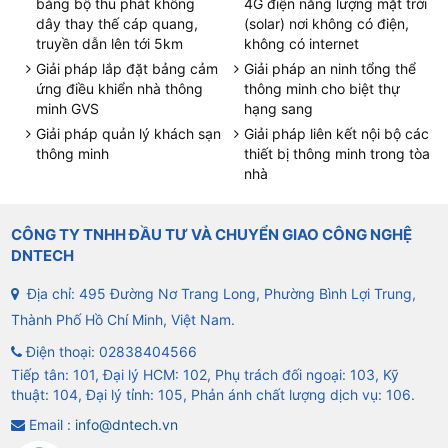
bằng bộ thu phát không
4G điện năng lượng mặt trời
dây thay thế cáp quang,
(solar) nơi không có điện,
truyền dẫn lên tới 5km
không có internet
Giải pháp lắp đặt bảng cảm
Giải pháp an ninh tổng thể
ứng điều khiển nhà thông
thông minh cho biệt thự
minh GVS
hạng sang
Giải pháp quản lý khách sạn
Giải pháp liên kết nội bộ các
thông minh
thiết bị thông minh trong tòa
nhà
CÔNG TY TNHH ĐẦU TƯ VÀ CHUYỂN GIAO CÔNG NGHỆ
DNTECH
Địa chỉ: 495 Đường Nơ Trang Long, Phường Bình Lợi Trung,
Thành Phố Hồ Chí Minh, Việt Nam.
Điện thoại:
02838404566
Tiếp tân: 101, Đại lý HCM: 102, Phụ trách đối ngoại: 103, Kỹ
thuật: 104, Đại lý tỉnh: 105, Phản ánh chất lượng dịch vụ: 106.
Email :
info@dntech.vn